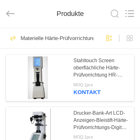
HUATEC
GROUP
CORPORATION.
All
Produkte
Rights
Reserved.
HAUS
64
Materielle Härte-Prüfvorrichtung
Ultraschallprüfgerät
PRODUKTE
Stahltouch Screen
oberflächliche Härte-
ÜBER
Prüfvorrichtung HR-
UNS
150/45DX
MOQ:1pcs
KONTAKT
64
FABRIK-
Ultraschall-
AUSFLUG
Drucker-Bank-Art LCD-
Anzeigen-Bleistift-Härte-
Dickenmessung
Prüfvorrichtungs-Digital
QUALITÄTSKONTROLLE
eingebaute
MOQ:1pcs