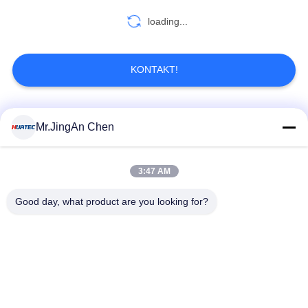
loading...
22
KONTAKT!
Porenprüfgerät
Beliebte Kategorien
Alle
Mr.JingAn Chen
Ultraschall-
3:47 AM
Ultraschallprüfgerät
70
Dickenmessung
Good day, what product are you looking for?
Magnetpulverprüfung
Tragbares
Schichtdickenmessgerät
Härteprüfgerät
X-Ray
X-ray Pipeline
Fehlerprüfgerät
Crawler