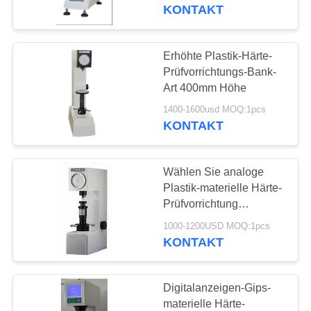
KONTAKT
TRETEN
SIE
Erhöhte Plastik-Härte-
108
MIT
Prüfvorrichtungs-Bank-
Art 400mm Höhe
UNS
Schichtdickenmessgerä
1400-1600usd MOQ:1pcs
IN
KONTAKT
VERBINDUNG
Wählen Sie analoge
FORDERN
Plastik-materielle Härte-
SIE EIN
Prüfvorrichtung
60
Rockwells für
ZITAT
1000-1200USD MOQ:1pcs
Tragbares
Hartgummi/Kunstharz
KONTAKT
Härteprüfgerät
SITEMAP
Digitalanzeigen-Gips-
materielle Härte-