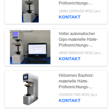
PRIVACY
Prüfvorrichtungs-
POLICY
automatische hohe
19000-22000USD MOQ:1pcs
Präzision
KONTAKT
132
X-Ray
Voller automatischer
Fehlerprüfgerät
Gips-materielle Härte-
Prüfvorrichtungs-
Software-Steuerung
28000-30000USD MOQ:1pcs
KONTAKT
35
Hölzernes Bauholz-
X-ray Pipeline
materielle Härte-
Prüfvorrichtungs-
Crawler
automatisch
USD6000-7000 MOQ:1pcs
Digitalanzeige
KONTAKT