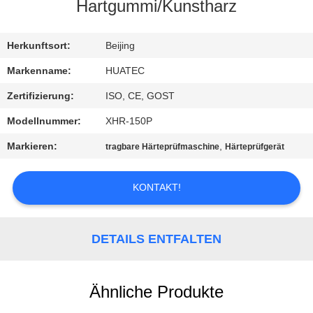
Hartgummi/Kunstharz
TRETEN
SIE
Herkunftsort:
Beijing
MIT
Markenname:
HUATEC
UNS
Zertifizierung:
ISO, CE, GOST
IN
Modellnummer:
XHR-150P
VERBINDUNG
Markieren:
,
tragbare Härteprüfmaschine
Härteprüfgerät
FORDERN
KONTAKT!
SIE EIN
ZITAT
DETAILS ENTFALTEN
SITEMAP
Ähnliche Produkte