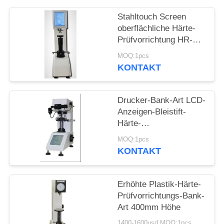
PRIVACY
Stahltouch Screen
POLICY
oberflächliche Härte-
Prüfvorrichtung HR-
150/45DX
MOQ:1pcs
KONTAKT
Drucker-Bank-Art LCD-
Anzeigen-Bleistift-
Härte-
Prüfvorrichtungs-
MOQ:1pcs
Digital eingebaute
KONTAKT
Erhöhte Plastik-Härte-
Prüfvorrichtungs-Bank-
Art 400mm Höhe
1400-1600usd MOQ:1pcs