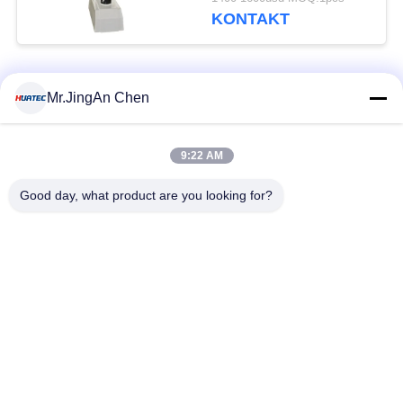
KONTAKT
Beliebte Kategorien
Alle
Mr.JingAn Chen
Ultraschall-
9:22 AM
Ultraschallprüfgerät
Dickenmessung
Good day, what product are you looking for?
Tragbares
Schichtdickenmessgerät
Härteprüfgerät
X-Ray
X-ray Pipeline
Fehlerprüfgerät
Crawler
Porenprüfgerät
Magnetpulverprüfung