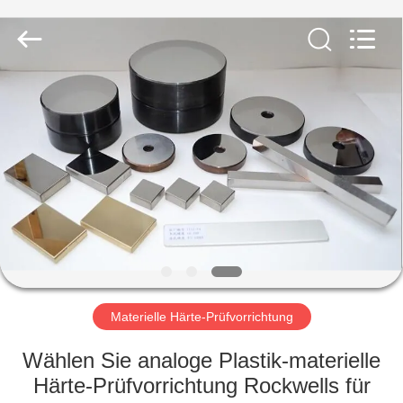
HUATEC
GROUP
CORPORATION.
All
Rights
Reserved.
HAUS
PRODUKTE
ÜBER
UNS
FABRIK-
AUSFLUG
Materielle Härte-Prüfvorrichtung
Wählen Sie analoge Plastik-materielle
QUALITÄTSKONTROLLE
Härte-Prüfvorrichtung Rockwells für