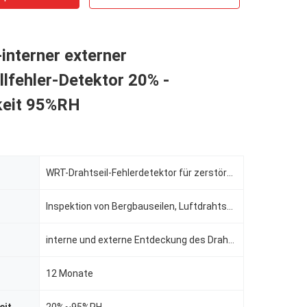
-interner externer
llfehler-Detektor 20% -
keit 95%RH
WRT-Drahtseil-Fehlerdetektor für zerstörungsfreie Prüfung
Inspektion von Bergbauseilen, Luftdrahtseilbahnen (größtenteils Seile von Sesselliften und von Gonde
interne und externe Entdeckung des Drahtseiles
12 Monate