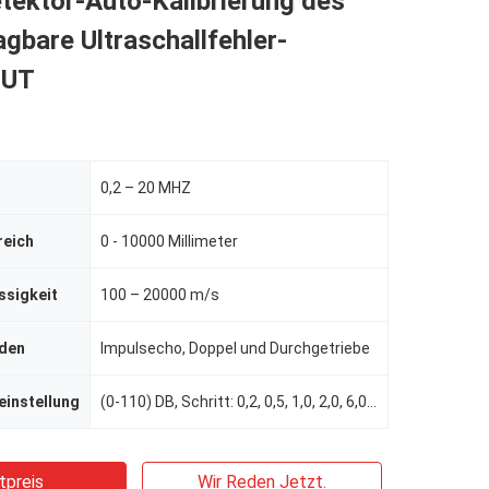
tektor-Auto-Kalibrierung des
ragbare Ultraschallfehler-
-UT
0,2 – 20 MHZ
reich
0 - 10000 Millimeter
ssigkeit
100 – 20000 m/s
den
Impulsecho, Doppel und Durchgetriebe
einstellung
(0-110) DB, Schritt: 0,2, 0,5, 1,0, 2,0, 6,0, 12,0, Benutzer definierbar (0-24) und zugeschlossen
tpreis
Wir Reden Jetzt.