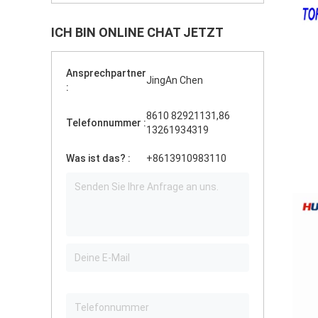
ICH BIN ONLINE CHAT JETZT
Ansprechpartner
JingAn Chen
:
8610 82921131,86
Telefonnummer :
13261934319
Was ist das? :
+8613910983110