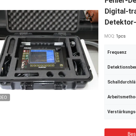
Fehler-De
Digital-t
Detektor
MOQ:
1pcs
Frequenz
Detektionsbe
Schalldurchlä
Arbeitsmetho
DEO
Verstärkungs
Bes