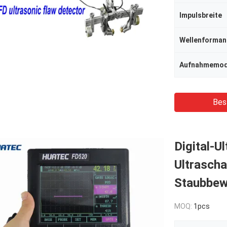
Impulsbreite
Wellenforman
Aufnahmemo
Bes
Digital-U
Ultrasch
Staubbew
MOQ:
1pcs