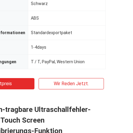
Schwarz
ABS
nformationen
Standardexportpaket
1-4days
ingungen
T / T, PayPal, Western Union
tpreis
Wir Reden Jetzt.
-tragbare Ultraschallfehler-
-Touch Screen
ibrierungs-Funktion