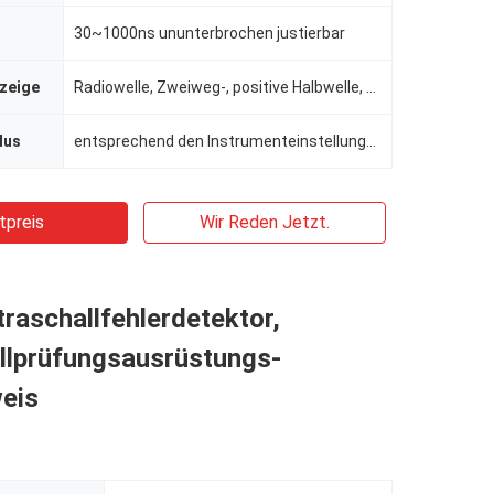
30~1000ns ununterbrochen justierbar
zeige
Radiowelle, Zweiweg-, positive Halbwelle, negative Halbwelle
dus
entsprechend den Instrumenteinstellungen und der Schleife der Scannenmodusanzeige B d-Schleife, p-Sc
tpreis
Wir Reden Jetzt.
ltraschallfehlerdetektor,
allprüfungsausrüstungs-
eis