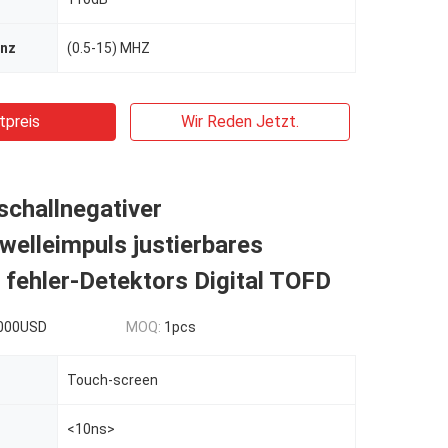
enz
(0.5-15) MHZ
tpreis
Wir Reden Jetzt.
schallnegativer
elleimpuls justierbares
fehler-Detektors Digital TOFD
000USD
MOQ:
1pcs
Touch-screen
<10ns>