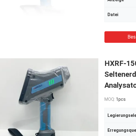
Datei
Bes
HXRF-150
Seltener
Analysat
MOQ:
1pcs
Legierungsel
Erregungsque