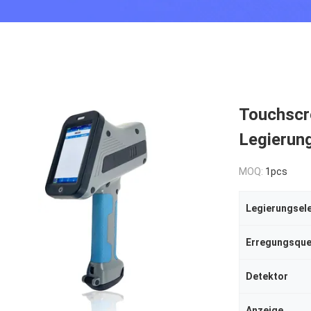
Touchscr
Legierun
MOQ:
1pcs
Legierungsel
Erregungsque
Detektor
Anzeige