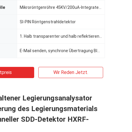
lle
Mikroröntgenröhre 45KV/200uA-Integrated und Hochspannungsquelle mit Silber-/Wolframtarget-Ende Windo
SI-PIN Röntgenstrahldetektor
1. Halb transparenter und halb reflektierender industrieller Grad besonders angefertigt Touch Screen
E-Mail senden, synchrone Übertragung Bluetooths, synchrone Übertragung der Software
tpreis
Wir Reden Jetzt.
ltener Legierungsanalysator
ierung des Legierungsmaterials
hneller SDD-Detektor HXRF-