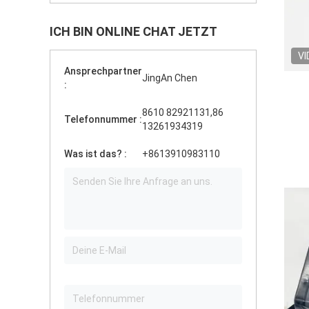
ICH BIN ONLINE CHAT JETZT
VI
Ansprechpartner
JingAn Chen
:
8610 82921131,86
Telefonnummer :
13261934319
Was ist das? :
+8613910983110