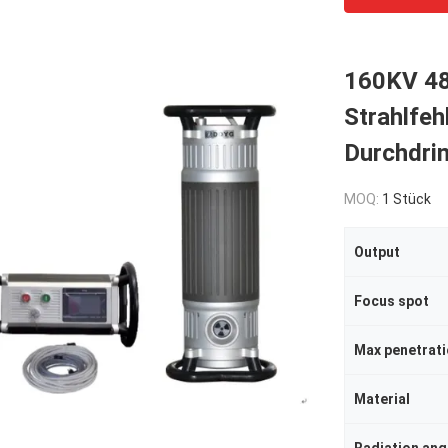
160KV 4
Strahlfe
Durchdri
MOQ:
1 Stück
Output
Focus spot
Max penetrat
Material