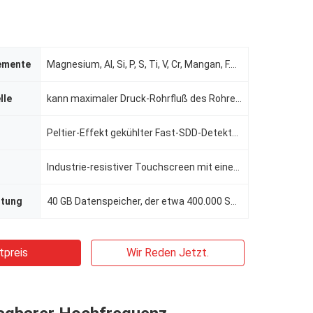
emente
Magnesium, Al, Si, P, S, Ti, V, Cr, Mangan, F.E., Co, Ni, Cu, Zn, Se, Zr, Notiz:, MO, relative Feuch
lle
kann maximaler Druck-Rohrfluß des Rohres 50KV/200μA frei justiert werden, AG-Ziel (Standard), Au, W,
Peltier-Effekt gekühlter Fast-SDD-Detektor, Auflösung ≤ 126 eV
Industrie-resistiver Touchscreen mit einer Bildschirmgröße von 4,5 Zoll
itung
40 GB Datenspeicher, der etwa 400.000 Spektraldaten speichern kann, WLAN,
tpreis
Wir Reden Jetzt.