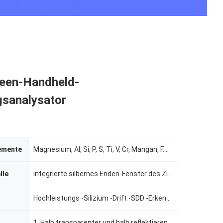
een-Handheld-
gsanalysator
emente
Magnesium, Al, Si, P, S, Ti, V, Cr, Mangan, F.E., Co, Ni, Cu, Zn, Se, Zr, Notiz:, MO, relative Feuch
lle
integrierte silbernes Enden-Fenster des Ziel-45KV/200uA Mikroröntgenröhre und Hochspannungsquelle
Hochleistungs -Silizium -Drift -SDD -Erkennungsmodul
1. Halb transparenter und halb reflektierender industrieller Grad besonders angefertigt Touch Screen