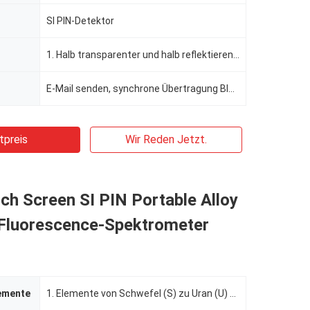
SI PIN-Detektor
1. Halb transparenter und halb reflektierender industrieller Grad besonders angefertigt Touch Screen
E-Mail senden, synchrone Übertragung Bluetooths, synchrone Übertragung der Software
tpreis
Wir Reden Jetzt.
ch Screen SI PIN Portable Alloy
 Fluorescence-Spektrometer
emente
1. Elemente von Schwefel (S) zu Uran (U) mit den Ordnungszahlen, die von 16 bis 92 2, Analyse der Ha