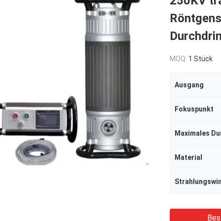
250KV tr
Röntgens
Durchdri
MOQ:
1 Stück
Ausgang
Fokuspunkt
Maximales Du
Material
Strahlungswi
Bes