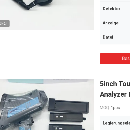
Detektor
Anzeige
DEO
Datei
Bes
5inch Tou
Analyzer
MOQ:
1pcs
Legierungsel