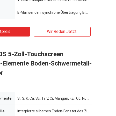
E-Mail senden, synchrone Übertragung Bluetooths, synchrone Übertragung der Software
tpreis
Wir Reden Jetzt.
S 5-Zoll-Touchscreen
d-Elemente Boden-Schwermetall-
or
emente
Si, S, K, Ca, Sc, Ti, V, Cr, Mangan, F.E., Co, Ni, Cu, Zn, GA, GE, AS, Se, Rb, Sr, Y, Zr, Notiz:, MO
lle
integrierte silbernes Enden-Fenster des Ziel-45KV/200uA Mikroröntgenröhre und Hochspannungsquelle