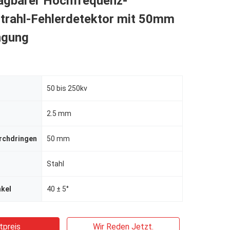
agbarer Hochfrequenz-
trahl-Fehlerdetektor mit 50mm
ngung
50 bis 250kv
2.5 mm
rchdringen
50 mm
Stahl
nkel
40 ± 5°
tpreis
Wir Reden Jetzt.