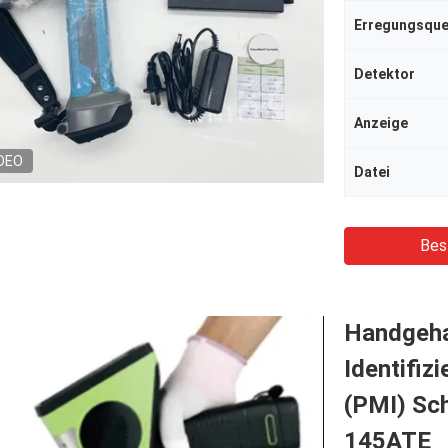
Erregungsque
Detektor
Anzeige
DEO
Datei
Bes
Handgeha
Identifiz
(PMI) Sc
145ATE