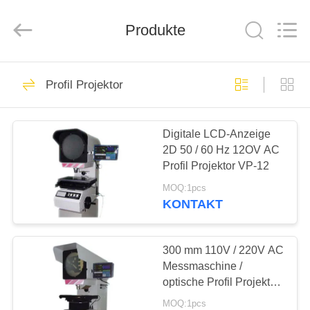
HUATEC
GROUP
CORPORATION.
All
Produkte
Rights
Reserved.
HAUS
64
Profil Projektor
Ultraschallprüfgerät
PRODUKTE
Digitale LCD-Anzeige
2D 50 / 60 Hz 12OV AC
ÜBER
Profil Projektor VP-12
UNS
MOQ:1pcs
KONTAKT
64
FABRIK-
Ultraschall-
AUSFLUG
300 mm 110V / 220V AC
Messmaschine /
Dickenmessung
optische Profil Projektor
QUALITÄTSKONTROLLE
VT-12 für Strom
MOQ:1pcs