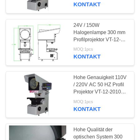
KONTAKT
TRETEN
SIE
24V / 150W
108
MIT
Halogenlampe 300 mm
Profilprojektor VT-12-
UNS
Schichtdickenmessgerä
1550T für den Bereich
MOQ:1pcs
IN
der Mechaniker,
KONTAKT
Hochschule
VERBINDUNG
Hohe Genauigkeit 110V
FORDERN
/ 220V AC 50 HZ Profil
SIE EIN
Projektor VT-12-2010T
60
für Mechaniker,
ZITAT
MOQ:1pcs
Tragbares
Elektronische
KONTAKT
Härteprüfgerät
SITEMAP
Hohe Qualität der
optischen System 300