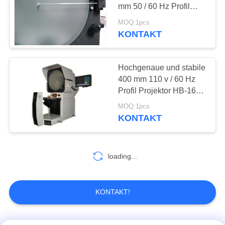
PRIVACY
mm 50 / 60 Hz Profil
POLICY
Projektor VP-12-2010
MOQ:1pcs
KONTAKT
132
X-Ray
Hochgenaue und stabile
Fehlerprüfgerät
400 mm 110 v / 60 Hz
Profil Projektor HB-16
für die Industrie,
MOQ:1pcs
Hochschule
KONTAKT
35
loading...
X-ray Pipeline
Crawler
KONTAKT!