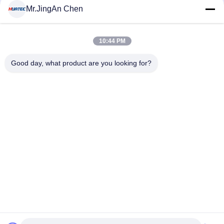
Beliebte Kategorien
Alle
Mr.JingAn Chen
Ultraschall-
10:44 PM
Ultraschallprüfgerät
Dickenmessung
Good day, what product are you looking for?
Tragbares
Schichtdickenmessgerät
Härteprüfgerät
X-Ray
X-ray Pipeline
Fehlerprüfgerät
Crawler
Porenprüfgerät
Magnetpulverprüfung
Unterzeichnen