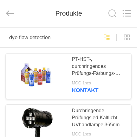
HUATEC
GROUP
CORPORATION.
All
Produkte
Rights
Reserved.
HAUS
dye flaw detection
PRODUKTE
PT-HST-,
durchringendes
ÜBER
Prüfungs-Färbungs-
UNS
Fehler-Entdeckungs-
MOQ:1pcs
Material mit 12 Monaten
KONTAKT
Garantie-
FABRIK-
AUSFLUG
Durchringende
Prüfungsled-Kaltlicht-
UVhandlampe 365nm
QUALITÄTSKONTROLLE
50/60Hz
MOQ:1pcs