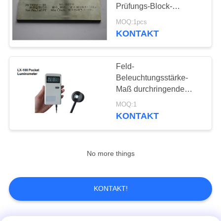
PRIVACY
Prüfungs-Block-
POLICY
Probestück YM-A mit
MOQ:1pcs
Iso-Norm
KONTAKT
Feld-
Beleuchtungsstärke-
Maß durchringende
Tasche Luminometer der
MOQ:1
Prüfungs-200klx
KONTAKT
industrielles
No more things
KONTAKT!