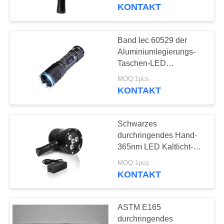
KONTAKT
TRETEN
SIE
Band Iec 60529 der
MIT
Aluminiumlegierungs-
Taschen-LED
UNS
ultravioletter der
MOQ:1pcs
IN
Ultraviolett-Lampen-
KONTAKT
365nm
VERBINDUNG
Schwarzes
FORDERN
durchringendes Hand-
SIE EIN
365nm LED Kaltlicht-
UVlampe AC100-240V
ZITAT
MOQ:1pcs
der Prüfungs-
KONTAKT
SITEMAP
ASTM E165
durchringendes