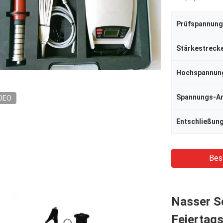
Prüfspannung
Stärkestreck
Hochspannun
Spannungs-A
DEO
Entschließun
Bes
Nasser S
Feiertags