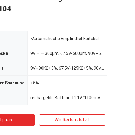
104
•Automatische Empfindlichkeitskalibrierung und Spannungskontrollen
ecke
9V — — 300µm, 67.5V-500µm, 90V--500µm
it
9V--90KΩ+5%, 67.5V-125KΩ+5%, 90V--400KΩ+5%
der Spannung
+5%
rechargeble Batterie 11.1V/1100mA Li-Pols
tpreis
Wir Reden Jetzt.