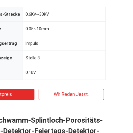
s-Strecke
0.6KV~30KV
e
0.05~10mm
gsertrag
Impuls
nzeige
Stelle 3
g
0.1kV
tpreis
Wir Reden Jetzt.
chwamm-Splintloch-Porositäts-
-Detektor-Feiertags-Detektor-