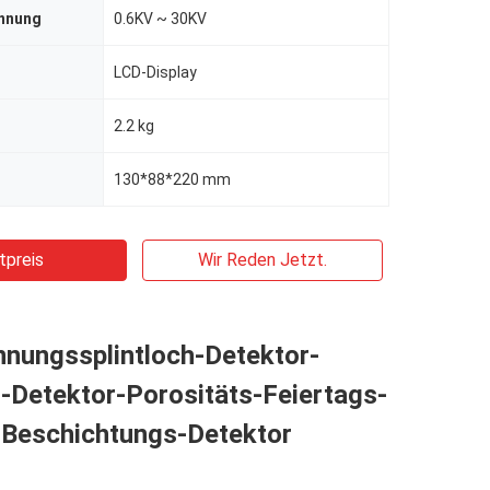
nnung
0.6KV ~ 30KV
LCD-Display
2.2 kg
130*88*220 mm
tpreis
Wir Reden Jetzt.
nungssplintloch-Detektor-
-Detektor-Porositäts-Feiertags-
-Beschichtungs-Detektor