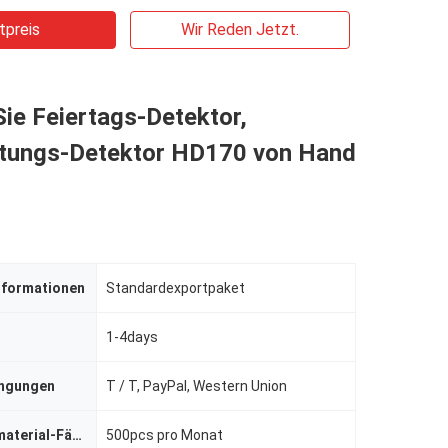
tpreis
Wir Reden Jetzt.
ie Feiertags-Detektor,
itungs-Detektor HD170 von Hand
nformationen
Standardexportpaket
1-4days
ingungen
T / T, PayPal, Western Union
Versorgungsmaterial-Fähigkeit
500pcs pro Monat