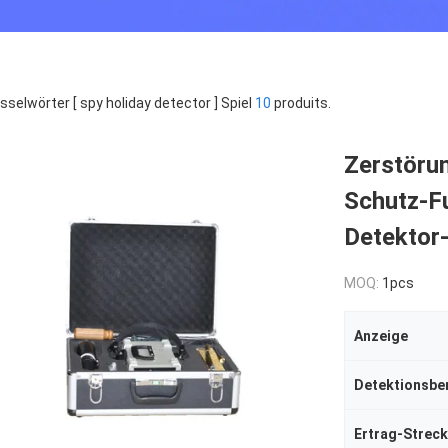
sselwörter [ spy holiday detector ] Spiel
10
produits.
Zerstörun
Schutz-F
Detektor
MOQ:
1pcs
Anzeige
Detektionsbe
Ertrag-Strec