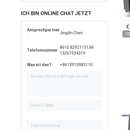
ICH BIN ONLINE CHAT JETZT
Ansprechpartner
JingAn Chen
VI
:
8610 82921131,86
Telefonnummer :
13261934319
Was ist das? :
+8613910983110