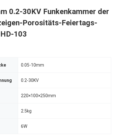
m 0.2-30KV Funkenkammer der
zeigen-Porositäts-Feiertags-
-HD-103
cke
0.05-10mm
nnung
0.2-30KV
220×100×250mm
2.5kg
6W