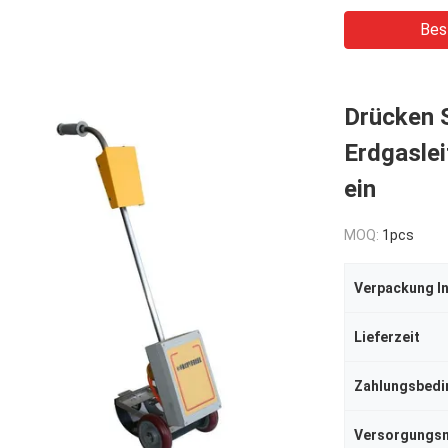
Bes
Drücken S
Erdgasle
ein
MOQ:
1pcs
Verpackung I
Lieferzeit
Zahlungsbed