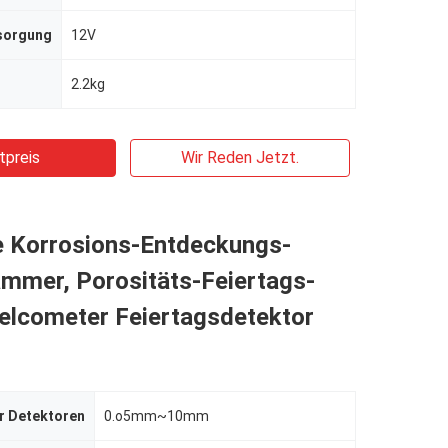
sorgung
12V
2.2kg
tpreis
Wir Reden Jetzt.
ie Korrosions-Entdeckungs-
mmer, Porositäts-Feiertags-
 elcometer Feiertagsdetektor
r Detektoren
0.o5mm~10mm