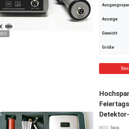
Ausgangsspa
Anzeige
Gewicht
DEO
Größe
Bes
Hochspan
Feiertags
Detektor
MOQ:
1pcs