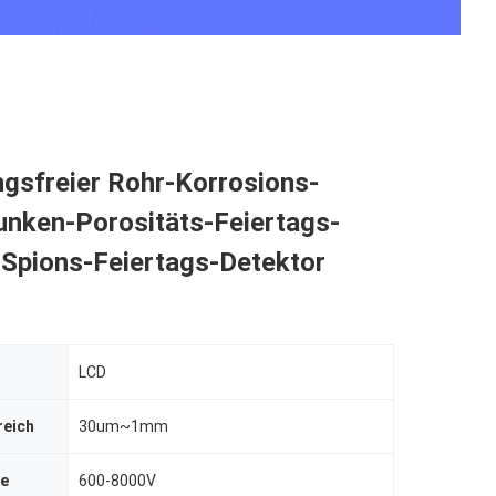
gsfreier Rohr-Korrosions-
unken-Porositäts-Feiertags-
-Spions-Feiertags-Detektor
LCD
reich
30um~1mm
ke
600-8000V