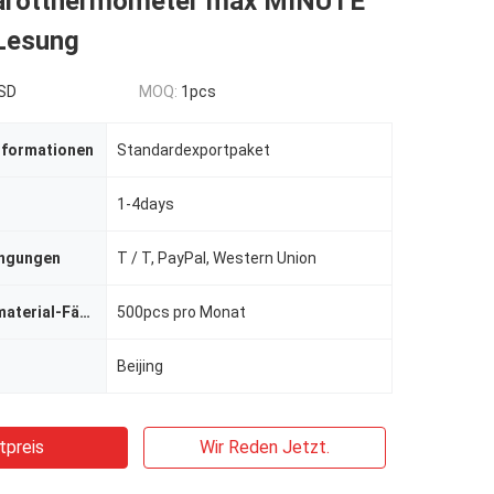
arotthermometer max MINUTE
Lesung
SD
MOQ:
1pcs
nformationen
Standardexportpaket
1-4days
ingungen
T / T, PayPal, Western Union
Versorgungsmaterial-Fähigkeit
500pcs pro Monat
Beijing
tpreis
Wir Reden Jetzt.