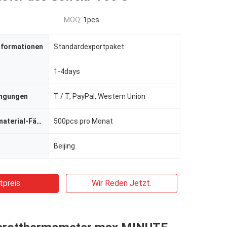
MOQ:
1pcs
nformationen
Standardexportpaket
1-4days
ingungen
T / T, PayPal, Western Union
Versorgungsmaterial-Fähigkeit
500pcs pro Monat
Beijing
tpreis
Wir Reden Jetzt.