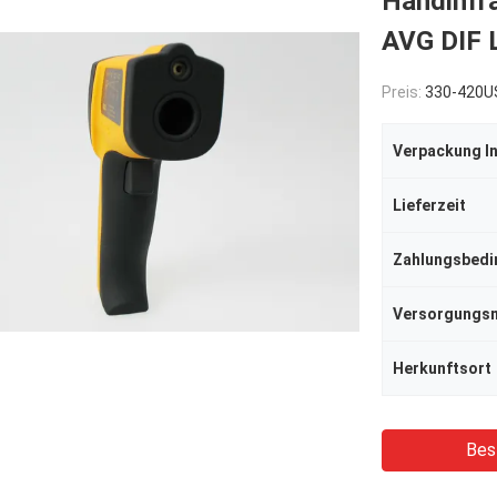
Handinfr
AVG DIF 
Preis:
330-420U
Verpackung I
Lieferzeit
Zahlungsbed
Herkunftsort
Bes