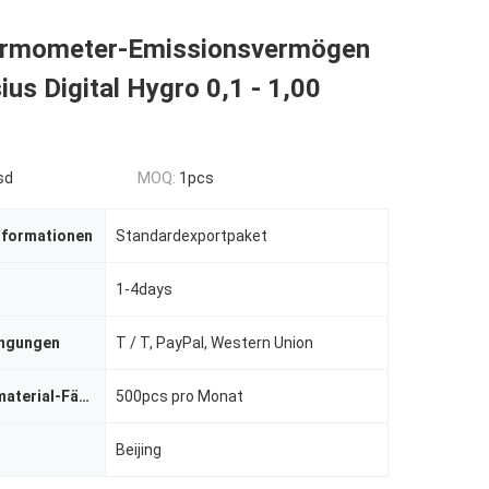
ermometer-Emissionsvermögen
ius Digital Hygro 0,1 - 1,00
sd
MOQ:
1pcs
nformationen
Standardexportpaket
1-4days
ingungen
T / T, PayPal, Western Union
Versorgungsmaterial-Fähigkeit
500pcs pro Monat
Beijing