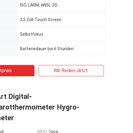
ISO, LÄRM, ANSI, JIS
3,5 Zoll-Touch Screen
Selbstfokus
Batteriedauer bis 6 Stunden
tpreis
Wir Reden Jetzt.
t Digital-
rarotthermometer Hygro-
eter
sd
MOQ:
1pcs