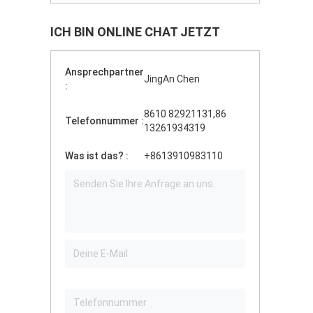
ICH BIN ONLINE CHAT JETZT
Ansprechpartner
JingAn Chen
:
8610 82921131,86
Telefonnummer :
13261934319
Was ist das? :
+8613910983110