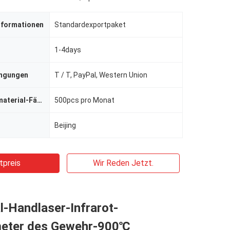
nformationen
Standardexportpaket
1-4days
ingungen
T / T, PayPal, Western Union
Versorgungsmaterial-Fähigkeit
500pcs pro Monat
Beijing
tpreis
Wir Reden Jetzt.
al-Handlaser-Infrarot-
eter des Gewehr-900℃