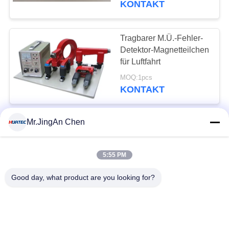
KONTAKT
Tragbarer M.Ü.-Fehler-
Detektor-Magnetteilchen
für Luftfahrt
MOQ:1pcs
KONTAKT
Mr.JingAn Chen
HCDX-3000SJ
Fluoreszenz-
Magnetteilchen-
5:55 PM
Prüfmaschine
MOQ:1pcs
Wechselstrom 16000 |
KONTAKT
Good day, what product are you looking for?
0AT
Handliche Magna-Joch-
Ausrüstungs-