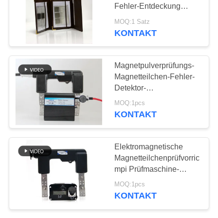
PRIVACY
Fehler-Entdeckung
POLICY
JB/T6065-04 ASME
MOQ:1 Satz
SE7709
KONTAKT
Magnetpulverprüfungs-
Magnetteilchen-Fehler-
Detektor-
Magnetpulverprüfungs-
MOQ:1pcs
Magnetteilchen-Fehler-
KONTAKT
Entdeckung
Elektromagnetische
Magnetteilchenprüfvorrichtun
mpi Prüfmaschine-
Magnetpulverprüfungsmaschi
MOQ:1pcs
des Jochs
KONTAKT