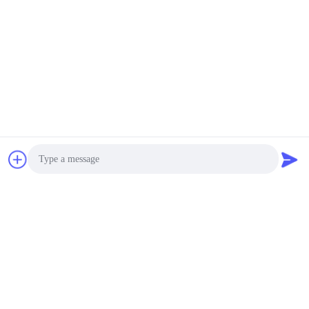
Magnetpulverprüfung für
Oberflächenriss-Prüfung
MOQ:1pcs
KONTAKT
UVlampe des
Aluminiumlegierungs-
Magnetpulverprüfungs-
Hand-Kaltlicht-
MOQ:1pcs
365nmLED
KONTAKT
50 / Ultraviolett-Lampe
der 60Hz
Magnetpulverprüfungs-
Photo
Taschen-LED 20000
MOQ:1pcs
Stunden Lebenszeit-
Video Call
KONTAKT
Audio Call