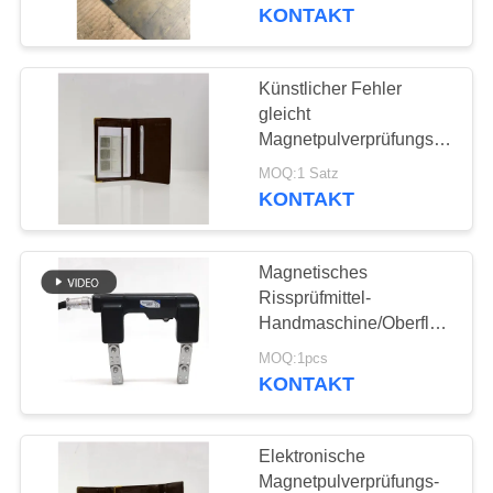
Block-Kit
KONTAKT
TRETEN
SIE
Künstlicher Fehler
MIT
gleicht
Magnetpulverprüfungs-
UNS
Magnetteilchen-Detektor
MOQ:1 Satz
IN
zerstörungsfreier
KONTAKT
Prüfung aus
VERBINDUNG
Magnetisches
FORDERN
Rissprüfmittel-
SIE EIN
Handmaschine/Oberflächenri
Prüfmaschine
ZITAT
MOQ:1pcs
KONTAKT
SITEMAP
Elektronische
Magnetpulverprüfungs-