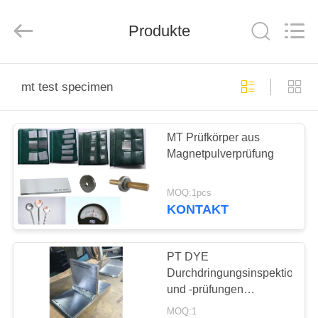
HUATEC
GROUP
CORPORATION.
All
Produkte
Rights
Reserved.
HAUS
mt test specimen
PRODUKTE
MT Prüfkörper aus
Magnetpulverprüfung
ÜBER
UNS
MOQ:1pcs
KONTAKT
FABRIK-
AUSFLUG
PT DYE
Durchdringungsinspektionss
und -prüfungen
QUALITÄTSKONTROLLE
Standardprüfproben-
MOQ:1