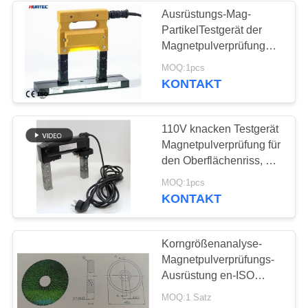
Ausrüstungs-Mag-
PartikelTestgerät der
Magnetpulverprüfung
Magnaflux
MOQ:1pcs
KONTAKT
110V knacken Testgerät
Magnetpulverprüfung für
den Oberflächenriss, der
HCDX-230 prüft
MOQ:1pcs
KONTAKT
Korngrößenanalyse-
Magnetpulverprüfungs-
Ausrüstung en-ISO
9934-2
MOQ:1 Satz