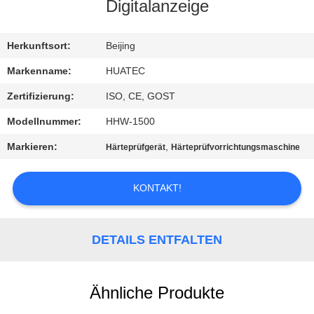
Digitalanzeige
TRETEN
SIE
Herkunftsort:
Beijing
MIT
Markenname:
HUATEC
UNS
Zertifizierung:
ISO, CE, GOST
IN
Modellnummer:
HHW-1500
VERBINDUNG
Markieren:
,
Härteprüfgerät
Härteprüfvorrichtungsmaschine
FORDERN
KONTAKT!
SIE EIN
ZITAT
DETAILS ENTFALTEN
SITEMAP
Ähnliche Produkte