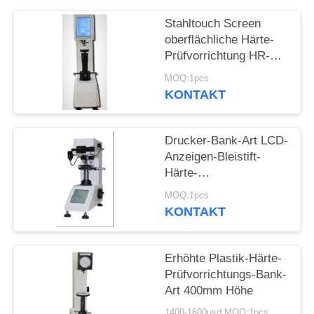
PRIVACY
Stahltouch Screen
POLICY
oberflächliche Härte-
Prüfvorrichtung HR-
150/45DX
MOQ:1pcs
KONTAKT
Drucker-Bank-Art LCD-
Anzeigen-Bleistift-
Härte-
Prüfvorrichtungs-
MOQ:1pcs
Digital eingebaute
KONTAKT
Erhöhte Plastik-Härte-
Prüfvorrichtungs-Bank-
Art 400mm Höhe
1400-1600usd MOQ:1pcs