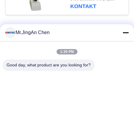
KONTAKT
Beliebte Kategorien
Alle
Mr.JingAn Chen
Ultraschall-
1:30 PM
Ultraschallprüfgerät
Dickenmessung
Good day, what product are you looking for?
Tragbares
Schichtdickenmessgerät
Härteprüfgerät
X-Ray
X-ray Pipeline
Fehlerprüfgerät
Crawler
Porenprüfgerät
Magnetpulverprüfung