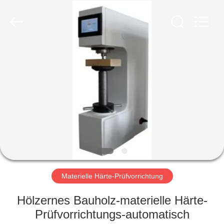
HUATEC
GROUP
CORPORATION.
All
Rights
Reserved.
HAUS
PRODUKTE
ÜBER
UNS
FABRIK-
AUSFLUG
Materielle Härte-Prüfvorrichtung
Hölzernes Bauholz-materielle Härte-
QUALITÄTSKONTROLLE
Prüfvorrichtungs-automatisch