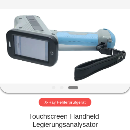
HUATEC
GROUP
CORPORATION.
All
Rights
Reserved.
HAUS
PRODUKTE
ÜBER
UNS
FABRIK-
AUSFLUG
X-Ray Fehlerprüfgerät
Touchscreen-Handheld-
QUALITÄTSKONTROLLE
Legierungsanalysator