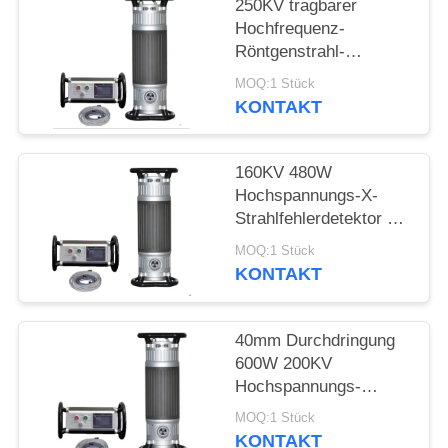
PRIVACY
250KV tragbarer
Hochfrequenz-
POLICY
Röntgenstrahl-
Fehlerdetektor mit
MOQ:1 Stück
50mm Durchdringung
KONTAKT
160KV 480W
Hochspannungs-X-
Strahlfehlerdetektor mit
22mm Durchdringung
MOQ:1 Stück
KONTAKT
40mm Durchdringung
600W 200KV
Hochspannungs-
Röntgen-Fehlerdetektor
MOQ:1 Stück
KONTAKT