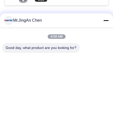
Beliebte Kategorien
Alle
Mr.JingAn Chen
Ultraschall-
8:59 AM
Ultraschallprüfgerät
Dickenmessung
Good day, what product are you looking for?
Tragbares
Schichtdickenmessgerät
Härteprüfgerät
X-Ray
X-ray Pipeline
Fehlerprüfgerät
Crawler
Porenprüfgerät
Magnetpulverprüfung