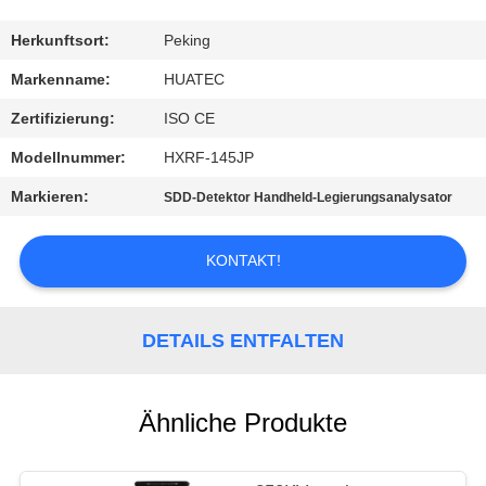
TRETEN
Herkunftsort:
Peking
SIE
Markenname:
HUATEC
MIT
Zertifizierung:
ISO CE
UNS
Modellnummer:
HXRF-145JP
IN
Markieren:
SDD-Detektor Handheld-Legierungsanalysator
VERBINDUNG
KONTAKT!
FORDERN
SIE EIN
DETAILS ENTFALTEN
ZITAT
Ähnliche Produkte
SITEMAP