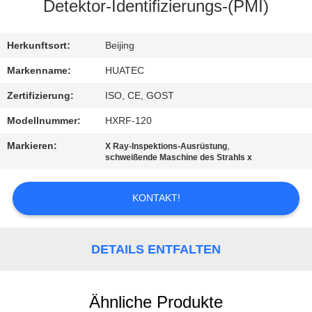
Detektor-Identifizierungs-(PMI)
TRETEN
SIE
Herkunftsort:
Beijing
MIT
Markenname:
HUATEC
UNS
Zertifizierung:
ISO, CE, GOST
IN
Modellnummer:
HXRF-120
VERBINDUNG
Markieren:
,
X Ray-Inspektions-Ausrüstung
schweißende Maschine des Strahls x
FORDERN
KONTAKT!
SIE EIN
ZITAT
DETAILS ENTFALTEN
SITEMAP
Ähnliche Produkte