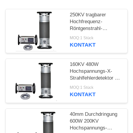
PRIVACY
POLICY
250KV tragbarer
Hochfrequenz-
Röntgenstrahl-
Fehlerdetektor mit
MOQ:1 Stück
50mm Durchdringung
KONTAKT
160KV 480W
Hochspannungs-X-
Strahlfehlerdetektor mit
22mm Durchdringung
MOQ:1 Stück
KONTAKT
40mm Durchdringung
600W 200KV
Hochspannungs-