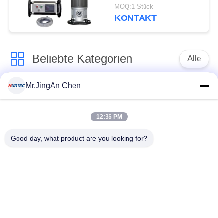
Röntgen-Fehlerdetektor
MOQ:1 Stück
KONTAKT
Beliebte Kategorien
Alle
Mr.JingAn Chen
Ultraschall-
Ultraschallprüfgerät
Dickenmessung
12:36 PM
Tragbares
Schichtdickenmessgerät
Good day, what product are you looking for?
Härteprüfgerät
X-Ray
X-ray Pipeline
Fehlerprüfgerät
Crawler
Porenprüfgerät
Magnetpulverprüfung