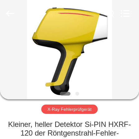
HUATEC
GROUP
CORPORATION.
All
Rights
Reserved.
HAUS
PRODUKTE
ÜBER
UNS
FABRIK-
AUSFLUG
X-Ray Fehlerprüfgerät
Kleiner, heller Detektor Si-PIN HXRF-
QUALITÄTSKONTROLLE
120 der Röntgenstrahl-Fehler-