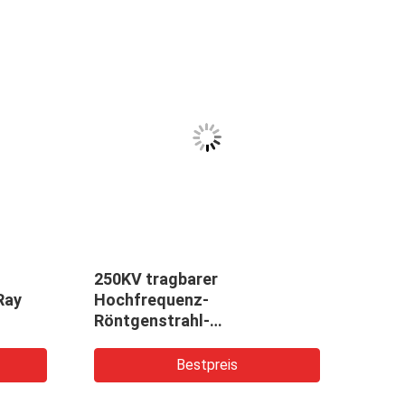
250KV tragbarer
Touc
Ray
Hochfrequenz-
Legi
Röntgenstrahl-
Fehlerdetektor mit 50mm
Durchdringung
Bestpreis