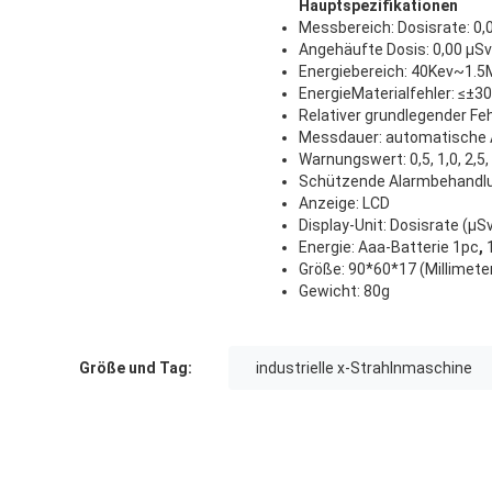
Hauptspezifikationen
Messbereich: Dosisrate: 0
Angehäufte Dosis: 0,00 µS
Energiebereich: 40Kev~1.5
EnergieMaterialfehler: ≤±
Relativer grundlegender Fe
Messdauer: automatische 
Warnungswert: 0,5, 1,0, 2,5,
Schützende Alarmbehandlun
Anzeige: LCD
Display-Unit: Dosisrate (µ
Energie: Aaa-Batterie 1pc
,
1
Größe: 90*60*17 (Millimete
Gewicht: 80g
Größe und Tag:
industrielle x-Strahlnmaschine