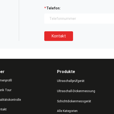
Telefon:
Kontakt
ber
Produkte
menprofil
Ultraschallprüfgerät
brik Tour
Ultraschall-Dickenmessung
alitätskontrolle
Schichtdickenmessgerät
ntakt
Alle Kategorien