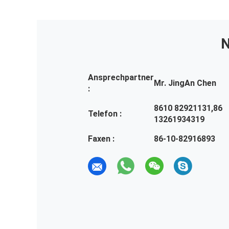
N
Ansprechpartner
Mr. JingAn Chen
:
8610 82921131,86
Telefon :
13261934319
Faxen :
86-10-82916893