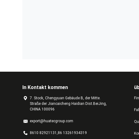
In Kontakt kommen
ü
7. Stock, Chengyuan Gebäude B, der Mitte.
Fir
Straße der Jiancaicheng Haidian Dist.BeiJing,
CHINA 100096
Fa
export@huatecgroup.com
Qu
8610 82921131,86 13261934319
Ko