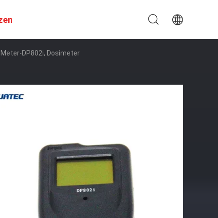
zen
-Meter-DP802i, Dosimeter