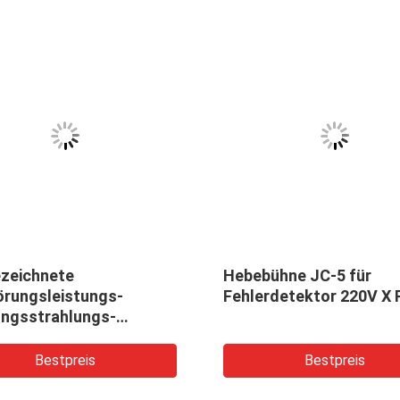
zeichnete
Hebebühne JC-5 für
örungsleistungs-
Fehlerdetektor 220V X 
ungsstrahlungs-
enstrahl-Fehler-
röhre
tor XXG-2505 250kv
Bestpreis
Bestpreis