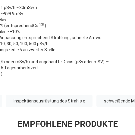
,01 µSv/h ~30mSv/h
v ~999.9mSv
Mev
137
30% (entsprechendCs
)
hler: ≤±10%
Anpassung entsprechend Strahlung
,
schnelle Antwort
 10, 30, 50, 100, 500 µSv/h
gszeit: ≤5 an zweiter Stelle
Sv/h oder mSv/h) und angehäufte Dosis (µSv oder mSV) —
5 Tagesarbeitszeit
r)
Inspektionsausrüstung des Strahls x
schweißende Ma
EMPFOHLENE PRODUKTE