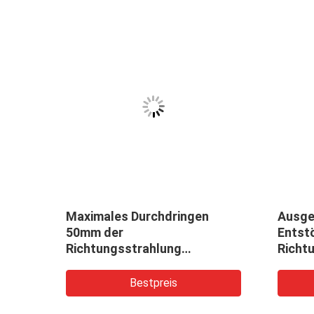
Maximales Durchdringen
Ausge
-
50mm der
Entst
 mit
Richtungsstrahlung
Richt
tragbaren
Röntg
Röntgenstrahlfehlerdetektorglasröntgen
Detek
Bestpreis