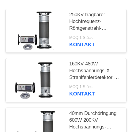
PRIVACY
POLICY
250KV tragbarer
Hochfrequenz-
Röntgenstrahl-
Fehlerdetektor mit
MOQ:1 Stück
50mm Durchdringung
KONTAKT
160KV 480W
Hochspannungs-X-
Strahlfehlerdetektor mit
22mm Durchdringung
MOQ:1 Stück
KONTAKT
40mm Durchdringung
600W 200KV
Hochspannungs-