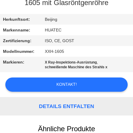
1605 mit Glasröntgenröhre
TRETEN
SIE
Herkunftsort:
Beijing
MIT
Markenname:
HUATEC
UNS
Zertifizierung:
ISO, CE, GOST
IN
Modellnummer:
XXH-1605
VERBINDUNG
Markieren:
,
X Ray-Inspektions-Ausrüstung
schweißende Maschine des Strahls x
FORDERN
KONTAKT!
SIE EIN
ZITAT
DETAILS ENTFALTEN
SITEMAP
Ähnliche Produkte