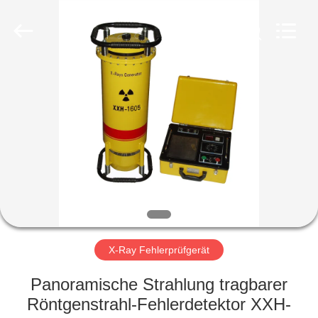
HUATEC
GROUP
CORPORATION.
All
Rights
Reserved.
HAUS
PRODUKTE
ÜBER
UNS
FABRIK-
AUSFLUG
X-Ray Fehlerprüfgerät
Panoramische Strahlung tragbarer
QUALITÄTSKONTROLLE
Röntgenstrahl-Fehlerdetektor XXH-