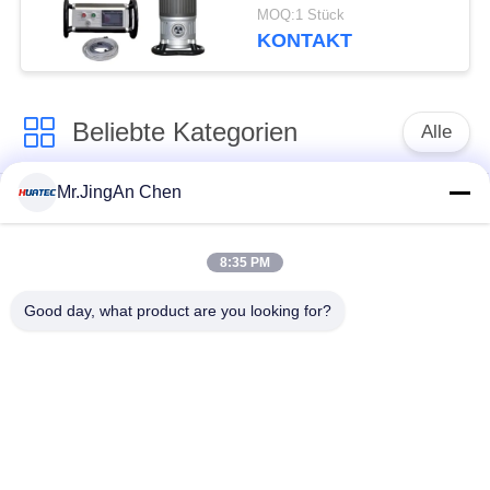
Röntgen-Fehlerdetektor
MOQ:1 Stück
KONTAKT
Beliebte Kategorien
Alle
Mr.JingAn Chen
Ultraschall-
Ultraschallprüfgerät
Dickenmessung
8:35 PM
Tragbares
Schichtdickenmessgerät
Good day, what product are you looking for?
Härteprüfgerät
X-Ray
X-ray Pipeline
Fehlerprüfgerät
Crawler
Porenprüfgerät
Magnetpulverprüfung