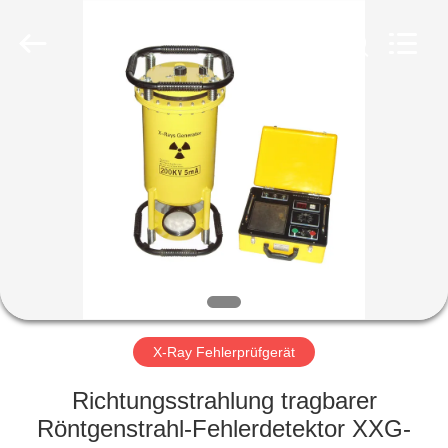
HUATEC
GROUP
CORPORATION.
All
Rights
Reserved.
HAUS
PRODUKTE
ÜBER
UNS
FABRIK-
AUSFLUG
X-Ray Fehlerprüfgerät
Richtungsstrahlung tragbarer
QUALITÄTSKONTROLLE
Röntgenstrahl-Fehlerdetektor XXG-