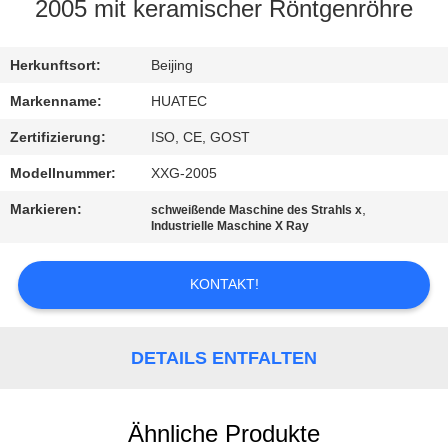
2005 mit keramischer Röntgenröhre
TRETEN
SIE
Herkunftsort:
Beijing
MIT
Markenname:
HUATEC
UNS
Zertifizierung:
ISO, CE, GOST
IN
Modellnummer:
XXG-2005
VERBINDUNG
Markieren:
,
schweißende Maschine des Strahls x
Industrielle Maschine X Ray
FORDERN
KONTAKT!
SIE EIN
ZITAT
DETAILS ENTFALTEN
SITEMAP
Ähnliche Produkte