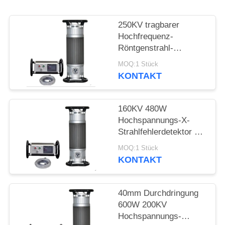
PRIVACY
POLICY
250KV tragbarer
Hochfrequenz-
Röntgenstrahl-
Fehlerdetektor mit
MOQ:1 Stück
50mm Durchdringung
KONTAKT
160KV 480W
Hochspannungs-X-
Strahlfehlerdetektor mit
22mm Durchdringung
MOQ:1 Stück
KONTAKT
40mm Durchdringung
600W 200KV
Hochspannungs-