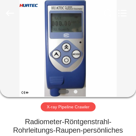
HUATEC
GROUP
CORPORATION.
All
Rights
Reserved.
HAUS
PRODUKTE
ÜBER
UNS
FABRIK-
AUSFLUG
X-ray Pipeline Crawler
Radiometer-Röntgenstrahl-
QUALITÄTSKONTROLLE
Rohrleitungs-Raupen-persönliches