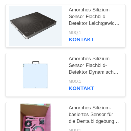
PRIVACY
Amorphes Silizium
POLICY
Sensor Flachbild-
Detektor Leichtgewicht
geeignet für
MOQ:1
hochenergetische
KONTAKT
Detektion 15MV
Amorphes Silizium
Sensor Flachbild-
Detektor Dynamische
DR und nicht
MOQ:1
zerstörende Prüfung
KONTAKT
Amorphes Silizium-
basiertes Sensor für
die Dentalbildgebung
und industrielle
MOQ:1