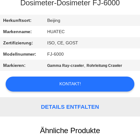
Dosimeter-Dosimeter FJ-6000
TRETEN
SIE
Herkunftsort:
Beijing
MIT
Markenname:
HUATEC
UNS
Zertifizierung:
ISO, CE, GOST
IN
Modellnummer:
FJ-6000
VERBINDUNG
Markieren:
,
Gamma Ray-crawler
Rohrleitung Crawler
FORDERN
KONTAKT!
SIE EIN
ZITAT
DETAILS ENTFALTEN
SITEMAP
Ähnliche Produkte