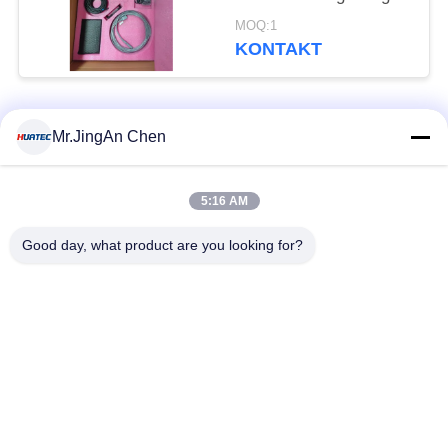
und industrielle
MOQ:1
Inspektion
KONTAKT
Beliebte Kategorien
Alle
Mr.JingAn Chen
Ultraschall-
5:16 AM
Ultraschallprüfgerät
Dickenmessung
Good day, what product are you looking for?
Tragbares
Schichtdickenmessgerät
Härteprüfgerät
X-Ray
X-ray Pipeline
Fehlerprüfgerät
Crawler