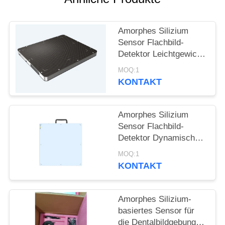
PRIVACY
POLICY
Amorphes Silizium
Sensor Flachbild-
Detektor Leichtgewicht
geeignet für
MOQ:1
hochenergetische
KONTAKT
Detektion 15MV
Amorphes Silizium
Sensor Flachbild-
Detektor Dynamische
DR und nicht
MOQ:1
zerstörende Prüfung
KONTAKT
Amorphes Silizium-
basiertes Sensor für
die Dentalbildgebung