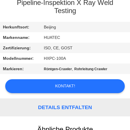
Pipeline-Inspektion X Ray Weld
TRETEN
Testing
SIE
Herkunftsort:
Beijing
MIT
UNS
Markenname:
HUATEC
IN
Zertifizierung:
ISO, CE, GOST
VERBINDUNG
Modellnummer:
HXPC-100A
Markieren:
,
Röntgen-Crawler
Rohrleitung Crawler
FORDERN
SIE EIN
KONTAKT!
ZITAT
DETAILS ENTFALTEN
SITEMAP
Ähnliche Produkte