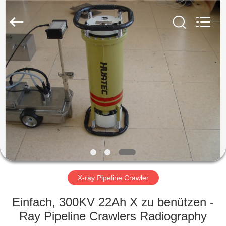
HUATEC
GROUP
CORPORATION.
All
Rights
Reserved.
HAUS
PRODUKTE
ÜBER
UNS
FABRIK-
AUSFLUG
X-ray Pipeline Crawler
Einfach, 300KV 22Ah X zu benützen -
QUALITÄTSKONTROLLE
Ray Pipeline Crawlers Radiography