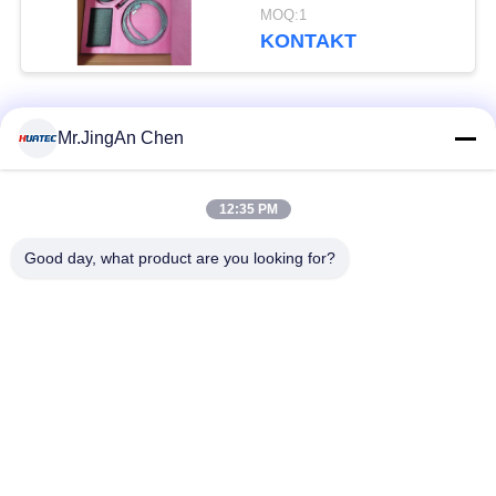
und industrielle
MOQ:1
Inspektion
KONTAKT
Beliebte Kategorien
Alle
Mr.JingAn Chen
Ultraschall-
12:35 PM
Ultraschallprüfgerät
Dickenmessung
Good day, what product are you looking for?
Tragbares
Schichtdickenmessgerät
Härteprüfgerät
X-Ray
X-ray Pipeline
Fehlerprüfgerät
Crawler
Porenprüfgerät
Magnetpulverprüfung