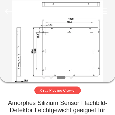
HUATEC
GROUP
CORPORATION.
All
Rights
Reserved.
HAUS
PRODUKTE
ÜBER
UNS
FABRIK-
AUSFLUG
X-ray Pipeline Crawler
Amorphes Silizium Sensor Flachbild-
QUALITÄTSKONTROLLE
Detektor Leichtgewicht geeignet für