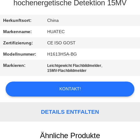
hochenergetische Detektion 15MV
TRETEN
SIE
Herkunftsort:
China
MIT
Markenname:
HUATEC
UNS
Zertifizierung:
CE ISO GOST
IN
Modellnummer:
H1613HSA-BG
VERBINDUNG
Markieren:
,
Leichtgewicht Flachbildmelder
15MV-Flachbildmelder
FORDERN
KONTAKT!
SIE EIN
ZITAT
DETAILS ENTFALTEN
SITEMAP
Ähnliche Produkte