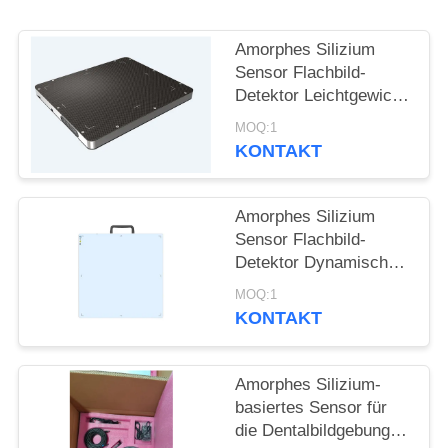
PRIVACY
POLICY
Amorphes Silizium
Sensor Flachbild-
Detektor Leichtgewicht
geeignet für
MOQ:1
hochenergetische
KONTAKT
Detektion 15MV
Amorphes Silizium
Sensor Flachbild-
Detektor Dynamische
DR und nicht
MOQ:1
zerstörende Prüfung
KONTAKT
Amorphes Silizium-
basiertes Sensor für
die Dentalbildgebung