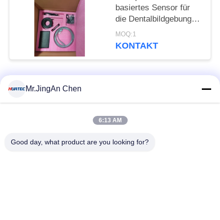
basiertes Sensor für
die Dentalbildgebung
und industrielle
MOQ:1
Inspektion
KONTAKT
Beliebte Kategorien
Alle
Mr.JingAn Chen
Ultraschall-
6:13 AM
Ultraschallprüfgerät
Dickenmessung
Good day, what product are you looking for?
Tragbares
Schichtdickenmessgerät
Härteprüfgerät
X-Ray
X-ray Pipeline
Fehlerprüfgerät
Crawler