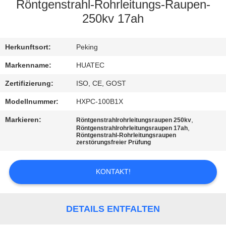
Röntgenstrahl-Rohrleitungs-Raupen-
TRETEN
250kv 17ah
SIE
Herkunftsort:
Peking
MIT
UNS
Markenname:
HUATEC
IN
Zertifizierung:
ISO, CE, GOST
VERBINDUNG
Modellnummer:
HXPC-100B1X
Markieren:
,
Röntgenstrahlrohrleitungsraupen 250kv
,
Röntgenstrahlrohrleitungsraupen 17ah
FORDERN
Röntgenstrahl-Rohrleitungsraupen
zerstörungsfreier Prüfung
SIE EIN
ZITAT
KONTAKT!
SITEMAP
DETAILS ENTFALTEN