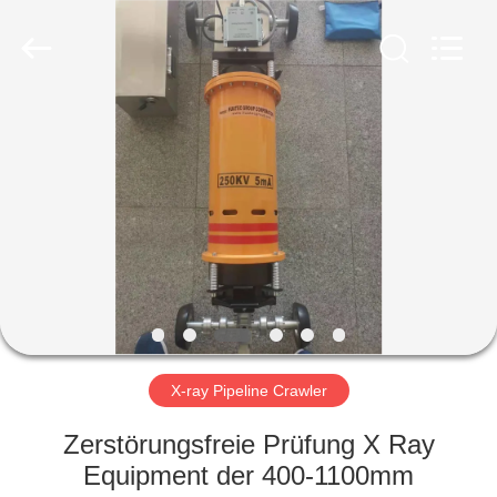
HUATEC
GROUP
CORPORATION.
All
Rights
Reserved.
HAUS
PRODUKTE
ÜBER
UNS
FABRIK-
AUSFLUG
X-ray Pipeline Crawler
Zerstörungsfreie Prüfung X Ray
QUALITÄTSKONTROLLE
Equipment der 400-1100mm