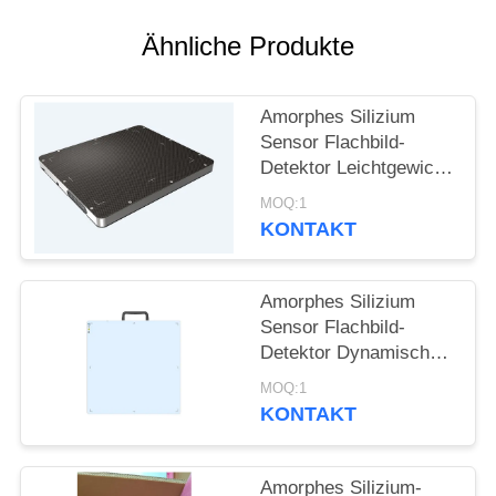
PRIVACY
POLICY
Ähnliche Produkte
Amorphes Silizium
Sensor Flachbild-
Detektor Leichtgewicht
geeignet für
MOQ:1
hochenergetische
KONTAKT
Detektion 15MV
Amorphes Silizium
Sensor Flachbild-
Detektor Dynamische
DR und nicht
MOQ:1
zerstörende Prüfung
KONTAKT
Amorphes Silizium-