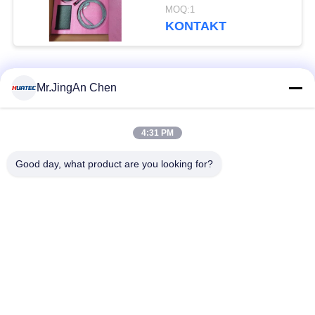
und industrielle
MOQ:1
Inspektion
KONTAKT
Beliebte Kategorien
Alle
Mr.JingAn Chen
Ultraschall-
4:31 PM
Ultraschallprüfgerät
Dickenmessung
Good day, what product are you looking for?
Tragbares
Schichtdickenmessgerät
Härteprüfgerät
X-Ray
X-ray Pipeline
Fehlerprüfgerät
Crawler
Porenprüfgerät
Magnetpulverprüfung