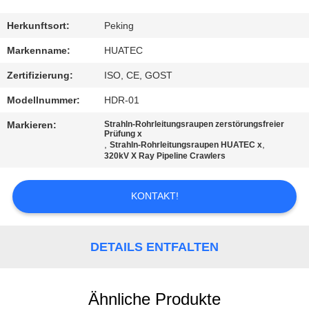
TRETEN
Herkunftsort:
Peking
SIE
Markenname:
HUATEC
MIT
Zertifizierung:
ISO, CE, GOST
UNS
Modellnummer:
HDR-01
IN
Markieren:
Strahln-Rohrleitungsraupen zerstörungsfreier
VERBINDUNG
Prüfung x
,
,
Strahln-Rohrleitungsraupen HUATEC x
320kV X Ray Pipeline Crawlers
FORDERN
KONTAKT!
SIE EIN
ZITAT
DETAILS ENTFALTEN
SITEMAP
Ähnliche Produkte