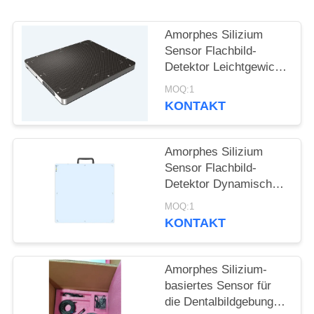
PRIVACY
POLICY
Amorphes Silizium
Sensor Flachbild-
Detektor Leichtgewicht
geeignet für
MOQ:1
hochenergetische
KONTAKT
Detektion 15MV
Amorphes Silizium
Sensor Flachbild-
Detektor Dynamische
DR und nicht
MOQ:1
zerstörende Prüfung
KONTAKT
Amorphes Silizium-
basiertes Sensor für
die Dentalbildgebung