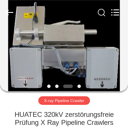
HUATEC
GROUP
CORPORATION.
All
Rights
Reserved.
HAUS
PRODUKTE
ÜBER
UNS
FABRIK-
AUSFLUG
X-ray Pipeline Crawler
HUATEC 320kV zerstörungsfreie
QUALITÄTSKONTROLLE
Prüfung X Ray Pipeline Crawlers