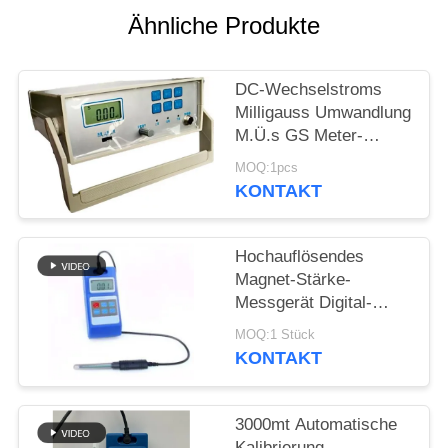
PRIVACY
Ähnliche Produkte
POLICY
DC-Wechselstroms
Milligauss Umwandlung
M.Ü.s GS Meter-
Magnetfeld-
MOQ:1pcs
Schreibtisch-Art
KONTAKT
Präzision HGS-20C
Hochauflösendes
Magnet-Stärke-
Messgerät Digital-
Wechselstrom-
MOQ:1 Stück
Gleichstrom
KONTAKT
3000mt Automatische
Kalibrierung