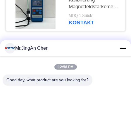
Magnetfeldstärkemessgerät
Digitales Halleffekt-
MOQ:1 Stück
Tesla-Magnetometer
KONTAKT
Hgs-106
Beliebte Kategorien
Alle
Mr.JingAn Chen
Ultraschall-
12:58 PM
Ultraschallprüfgerät
Dickenmessung
Good day, what product are you looking for?
Tragbares
Schichtdickenmessgerät
Härteprüfgerät
X-Ray
X-ray Pipeline
Fehlerprüfgerät
Crawler