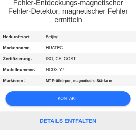
Fehler-Entdeckungs-magnetischer
TRETEN
Fehler-Detektor, magnetischer Fehler
ermitteln
SIE
MIT
Herkunftsort:
Beijing
UNS
Markenname:
HUATEC
IN
Zertifizierung:
ISO, CE, GOST
VERBINDUNG
Modellnummer:
HCDX-Y7L
FORDERN
Markieren:
,
MT Prüfkörper
magnetische Stärke m
SIE EIN
ZITAT
KONTAKT!
SITEMAP
DETAILS ENTFALTEN