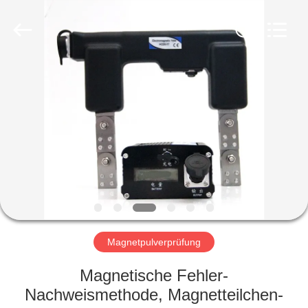
HUATEC
GROUP
CORPORATION.
All
Rights
Reserved.
HAUS
PRODUKTE
ÜBER
UNS
FABRIK-
AUSFLUG
Magnetpulverprüfung
Magnetische Fehler-
QUALITÄTSKONTROLLE
Nachweismethode, Magnetteilchen-