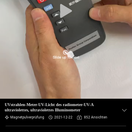
TRETEN
SIE
MIT
UNS
IN
VERBINDUNG
FORDERN
SIE EIN
ZITAT
UVstrahlen-Meter-UV-Licht des radiometer-UV-A
ultraviolettes, ultraviolettes Illuminometer
SITEMAP
Magnetpulverprüfung
2021-12-22
852 Ansichten