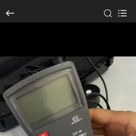
HUATEC
GROUP
CORPORATION.
All
Rights
Reserved.
HAUS
PRODUKTE
ÜBER
UNS
FABRIK-
AUSFLUG
QUALITÄTSKONTROLLE