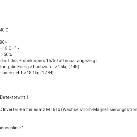
+40 C
<80>
 <18 C="">
: >50%
rdnut des Probekörpers 15/50 offenbar angezeigt.
ng, die Energie hochzieht: >4.5kg (44N)
e hochzieht: >18.1kg (177N)
Detektorwirt 1
AC Inverter-Batteriesatz MT610 (Wechselstrom-Magnetisierungsstro
dungslinie 1