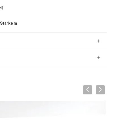
N)
Stärke m