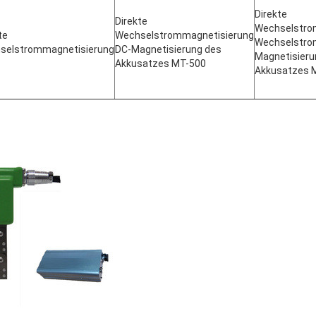
Direkte
Direkte
Wechselstro
te
Wechselstrommagnetisierung
Wechselstro
selstrommagnetisierung
DC-Magnetisierung des
Magnetisieru
Akkusatzes MT-500
Akkusatzes 