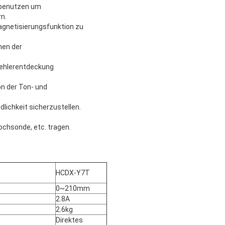
 benutzen um
n.
gnetisierungsfunktion zu
nen der
 Fehlerentdeckung
on der Ton- und
ichkeit sicherzustellen.
ochsonde, etc. tragen.
HCDX-Y7T
0~210mm
2.8A
2.6kg
Direktes