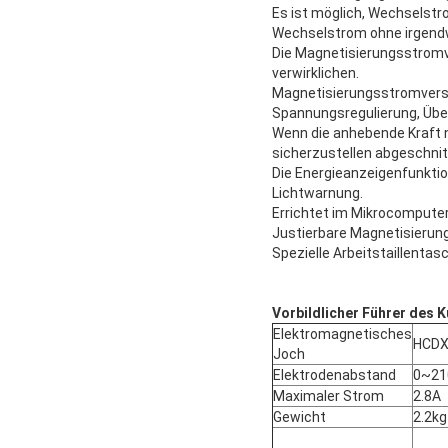
Es ist möglich, Wechselst
Wechselstrom ohne irgendw
Die Magnetisierungsstromv
verwirklichen.
Magnetisierungsstromverso
Spannungsregulierung, Übe
Wenn die anhebende Kraft n
sicherzustellen abgeschnit
Die Energieanzeigenfunktio
Lichtwarnung.
Errichtet im Mikrocomputer
Justierbare Magnetisierun
Spezielle Arbeitstaillenta
Vorbildlicher Führer des 
Elektromagnetisches
HCDX
Joch
Elektrodenabstand
0~2
Maximaler Strom
2.8A
Gewicht
2.2kg