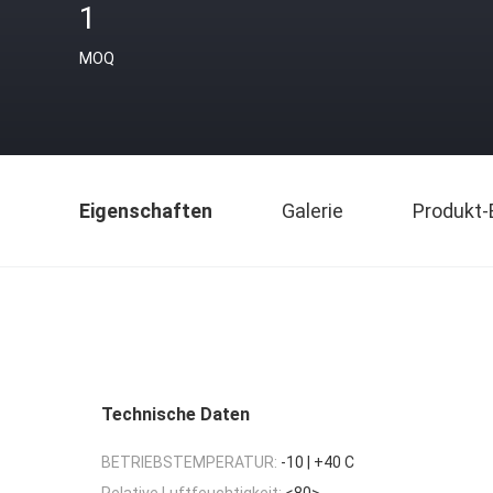
1
MOQ
Eigenschaften
Galerie
Produkt-
Technische Daten
BETRIEBSTEMPERATUR:
-10 | +40 C
Relative Luftfeuchtigkeit:
<80>