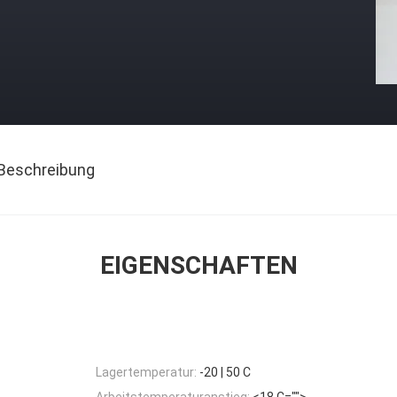
Beschreibung
EIGENSCHAFTEN
Lagertemperatur:
-20 | 50 C
Arbeitstemperaturanstieg:
<18 C="">