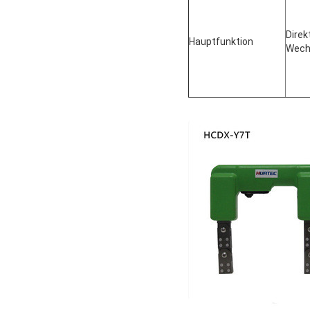
Direk
Hauptfunktion
Wech