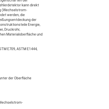
Eigenschaften der
hlerdetektor kann direkt
g (Wechselstrom-
ndet werden, die
hweißungsentdeckung der
onstruktionsteile Energie,
r, Druckrohr,
hen Materialoberfläche und
ASTM E709, ASTM E1444,
unter der Oberfläche
 Wechselstrom-