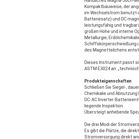
Handliches Magna-Joch-Mod
Kompaktbauweise, der angem
im Wechselstrom benutzt 
Batteriesatz) und DC magn
leistungsfähig und tragba
großen Höhe und interne Op
Metallurgie, Erdölchemikali
Schiffskörperschweißung u
des Magnetteilchens entst
Dieses Instrument passt 
ASTM E3024 an. „technisch
Produkteigenschaften
Schließen Sie Siegel-, dau
Chemikalie und Abnutzung 
DC-AC Inverter-Batterieen
liegende Inspektion
Übersteigt anhebende Spe
Die drei Modi der Stromver
Es gibt die Plätze, die d
Stromversorgung direkt an