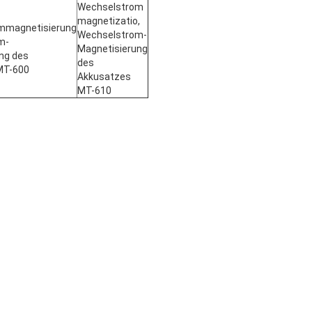
Wechselstrom
magnetizatio,
mmagnetisierung
Wechselstrom-
m-
Magnetisierung
ng des
des
MT-600
Akkusatzes
MT-610