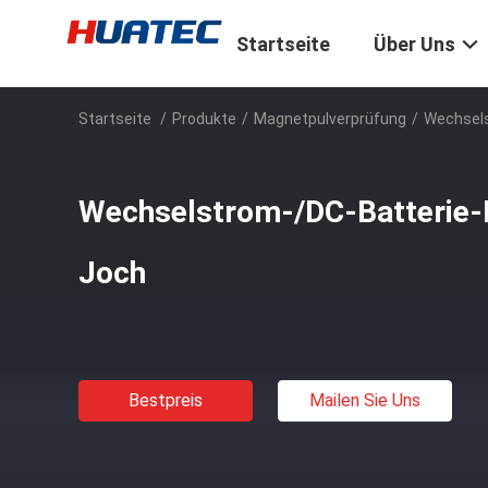
Startseite
Über Uns
Startseite
/
Produkte
/
Magnetpulverprüfung
/
Wechsels
Wechselstrom-/DC-Batterie-
Joch
Bestpreis
Mailen Sie Uns