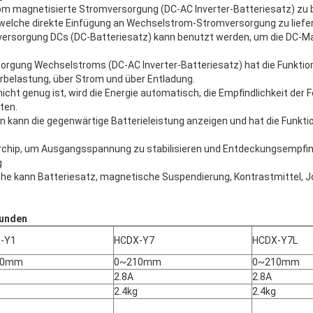
rom magnetisierte Stromversorgung (DC-AC Inverter-Batteriesatz) zu
elche direkte Einfügung an Wechselstrom-Stromversorgung zu liefer
ersorgung DCs (DC-Batteriesatz) kann benutzt werden, um die DC-Ma
rgung Wechselstroms (DC-AC Inverter-Batteriesatz) hat die Funktio
rbelastung, über Strom und über Entladung.
icht genug ist, wird die Energie automatisch, die Empfindlichkeit der
ten.
n kann die gegenwärtige Batterieleistung anzeigen und hat die Funkti
chip, um Ausgangsspannung zu stabilisieren und Entdeckungsempfindl
g
sche kann Batteriesatz, magnetische Suspendierung, Kontrastmittel, J
Kunden
-Y1
HCDX-Y7
HCDX-Y7L
10mm
0~210mm
0~210mm
2.8A
2.8A
2.4kg
2.4kg