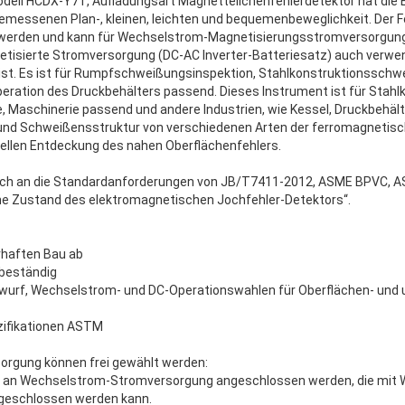
ell HCDX-Y7T, Aufladungsart Magnetteilchenfehlerdetektor hat die 
essenen Plan-, kleinen, leichten und bequemenbeweglichkeit. Der Fe
werden und kann für Wechselstrom-Magnetisierungsstromversorgun
etisierte Stromversorgung (DC-AC Inverter-Batteriesatz) auch verwe
r ist. Es ist für Rumpfschweißungsinspektion, Stahlkonstruktionssc
eration des Druckbehälters passend. Dieses Instrument ist für Stahlk
e, Maschinerie passend und andere Industrien, wie Kessel, Druckbehälte
nd Schweißensstruktur von verschiedenen Arten der ferromagnetisc
ellen Entdeckung des nahen Oberflächenfehlers.
sich an die Standardanforderungen von JB/T7411-2012, ASME BPVC, 
e Zustand des elektromagnetischen Jochfehler-Detektors“.
erhaften Bau ab
beständig
twurf, Wechselstrom- und DC-Operationswahlen für Oberflächen- und 
zifikationen ASTM
sorgung können frei gewählt werden:
irekt an Wechselstrom-Stromversorgung angeschlossen werden, die mit
geschlossen werden kann.