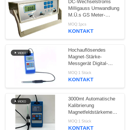
PRIVACY
DC-Wechselstroms
Milligauss Umwandlung
POLICY
M.Ü.s GS Meter-
Magnetfeld-
MOQ:1pcs
Schreibtisch-Art
KONTAKT
Präzision HGS-20C
Hochauflösendes
Magnet-Stärke-
Messgerät Digital-
Wechselstrom-
MOQ:1 Stück
Gleichstrom
KONTAKT
3000mt Automatische
Kalibrierung
Magnetfeldstärkemessgerät
Digitales Halleffekt-
MOQ:1 Stück
Tesla-Magnetometer
KONTAKT