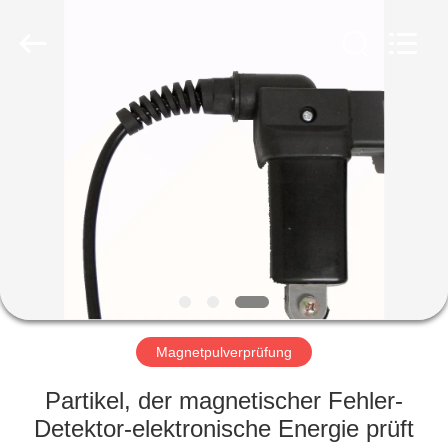
HUATEC
GROUP
CORPORATION.
All
Rights
Reserved.
HAUS
PRODUKTE
ÜBER
UNS
FABRIK-
AUSFLUG
Magnetpulverprüfung
Partikel, der magnetischer Fehler-
QUALITÄTSKONTROLLE
Detektor-elektronische Energie prüft