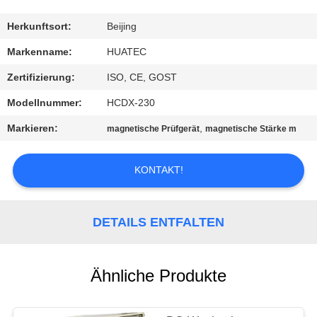
TRETEN
Herkunftsort:
Beijing
SIE
Markenname:
HUATEC
MIT
Zertifizierung:
ISO, CE, GOST
UNS
Modellnummer:
HCDX-230
IN
Markieren:
,
magnetische Prüfgerät
magnetische Stärke m
VERBINDUNG
KONTAKT!
FORDERN
SIE EIN
DETAILS ENTFALTEN
ZITAT
Ähnliche Produkte
SITEMAP