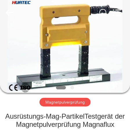
HUATEC
GROUP
CORPORATION.
All
Rights
Reserved.
HAUS
PRODUKTE
ÜBER
UNS
FABRIK-
AUSFLUG
Magnetpulverprüfung
Ausrüstungs-Mag-PartikelTestgerät der
QUALITÄTSKONTROLLE
Magnetpulverprüfung Magnaflux