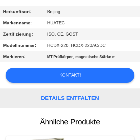
TRETEN
Herkunftsort:
Beijing
SIE
Markenname:
HUATEC
MIT
Zertifizierung:
ISO, CE, GOST
UNS
Modellnummer:
HCDX-220, HCDX-220AC/DC
IN
Markieren:
,
MT Prüfkörper
magnetische Stärke m
VERBINDUNG
KONTAKT!
FORDERN
SIE EIN
DETAILS ENTFALTEN
ZITAT
Ähnliche Produkte
SITEMAP