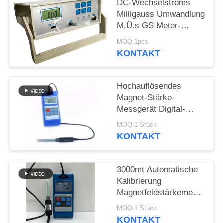
PRIVACY
DC-Wechselstroms
Milligauss Umwandlung
POLICY
M.Ü.s GS Meter-
Magnetfeld-
MOQ:1pcs
Schreibtisch-Art
KONTAKT
Präzision HGS-20C
Hochauflösendes
Magnet-Stärke-
Messgerät Digital-
Wechselstrom-
MOQ:1 Stück
Gleichstrom
KONTAKT
3000mt Automatische
Kalibrierung
Magnetfeldstärkemessgerät
Digitales Halleffekt-
MOQ:1 Stück
Tesla-Magnetometer
KONTAKT