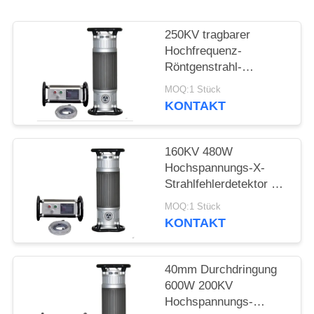
PRIVACY
POLICY
250KV tragbarer
Hochfrequenz-
Röntgenstrahl-
Fehlerdetektor mit
MOQ:1 Stück
50mm Durchdringung
KONTAKT
160KV 480W
Hochspannungs-X-
Strahlfehlerdetektor mit
22mm Durchdringung
MOQ:1 Stück
KONTAKT
40mm Durchdringung
600W 200KV
Hochspannungs-