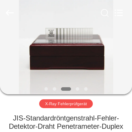
HUATEC
GROUP
CORPORATION.
All
Rights
Reserved.
HAUS
PRODUKTE
ÜBER
UNS
FABRIK-
AUSFLUG
X-Ray Fehlerprüfgerät
JIS-Standardröntgenstrahl-Fehler-
QUALITÄTSKONTROLLE
Detektor-Draht Penetrameter-Duplex