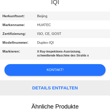
IQI
TRETEN
SIE
Herkunftsort:
Beijing
MIT
Markenname:
HUATEC
UNS
Zertifizierung:
ISO, CE, GOST
IN
Modellnummer:
Duplex-IQI
VERBINDUNG
Markieren:
,
X Ray-Inspektions-Ausrüstung
schweißende Maschine des Strahls x
FORDERN
KONTAKT!
SIE EIN
ZITAT
DETAILS ENTFALTEN
SITEMAP
Ähnliche Produkte