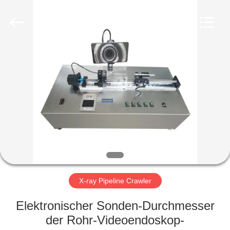
HUATEC
GROUP
CORPORATION.
All
Rights
Reserved.
HAUS
PRODUKTE
ÜBER
UNS
FABRIK-
AUSFLUG
X-ray Pipeline Crawler
Elektronischer Sonden-Durchmesser
QUALITÄTSKONTROLLE
der Rohr-Videoendoskop-