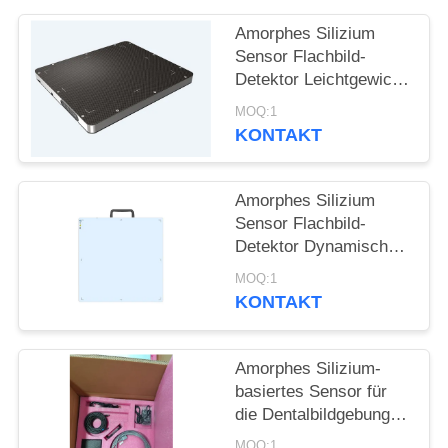
PRIVACY
Amorphes Silizium
POLICY
Sensor Flachbild-
Detektor Leichtgewicht
geeignet für
MOQ:1
hochenergetische
KONTAKT
Detektion 15MV
Amorphes Silizium
Sensor Flachbild-
Detektor Dynamische
DR und nicht
MOQ:1
zerstörende Prüfung
KONTAKT
Amorphes Silizium-
basiertes Sensor für
die Dentalbildgebung
und industrielle
MOQ:1