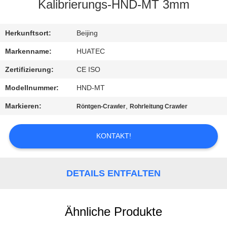
Kalibrierungs-HND-MT 3mm
TRETEN
SIE
Herkunftsort:
Beijing
MIT
Markenname:
HUATEC
UNS
Zertifizierung:
CE ISO
IN
Modellnummer:
HND-MT
VERBINDUNG
Markieren:
,
Röntgen-Crawler
Rohrleitung Crawler
FORDERN
KONTAKT!
SIE EIN
ZITAT
DETAILS ENTFALTEN
SITEMAP
Ähnliche Produkte