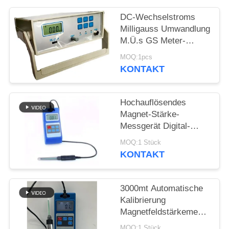
PRIVACY
DC-Wechselstroms
POLICY
Milligauss Umwandlung
M.Ü.s GS Meter-
Magnetfeld-
MOQ:1pcs
Schreibtisch-Art
KONTAKT
Präzision HGS-20C
Hochauflösendes
Magnet-Stärke-
Messgerät Digital-
Wechselstrom-
MOQ:1 Stück
Gleichstrom
KONTAKT
3000mt Automatische
Kalibrierung
Magnetfeldstärkemessgerät
Digitales Halleffekt-
MOQ:1 Stück