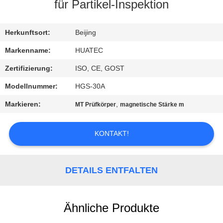
für Partikel-Inspektion
TRETEN
SIE
Herkunftsort:
Beijing
MIT
Markenname:
HUATEC
UNS
Zertifizierung:
ISO, CE, GOST
IN
Modellnummer:
HGS-30A
VERBINDUNG
Markieren:
,
MT Prüfkörper
magnetische Stärke m
FORDERN
KONTAKT!
SIE EIN
ZITAT
DETAILS ENTFALTEN
SITEMAP
Ähnliche Produkte