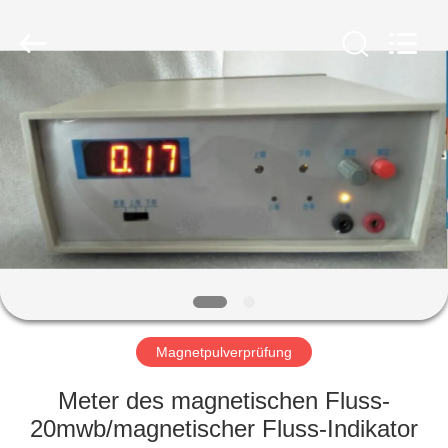
HUATEC
GROUP
CORPORATION.
All
Rights
Reserved.
HAUS
PRODUKTE
ÜBER
UNS
FABRIK-
AUSFLUG
Magnetpulverprüfung
Meter des magnetischen Fluss-
QUALITÄTSKONTROLLE
20mwb/magnetischer Fluss-Indikator