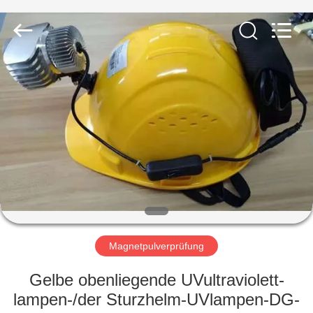
HUATEC
GROUP
CORPORATION.
All
Rights
Reserved.
HAUS
PRODUKTE
ÜBER
UNS
FABRIK-
AUSFLUG
Magnetpulverprüfung
Gelbe obenliegende UVultraviolett-
QUALITÄTSKONTROLLE
lampen-/der Sturzhelm-UVlampen-DG-