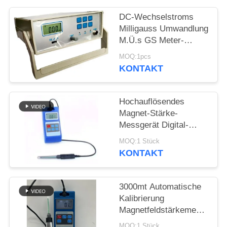
PRIVACY
DC-Wechselstroms
POLICY
Milligauss Umwandlung
M.Ü.s GS Meter-
Magnetfeld-
MOQ:1pcs
Schreibtisch-Art
KONTAKT
Präzision HGS-20C
Hochauflösendes
Magnet-Stärke-
Messgerät Digital-
Wechselstrom-
MOQ:1 Stück
Gleichstrom
KONTAKT
3000mt Automatische
Kalibrierung
Magnetfeldstärkemessgerät
Digitales Halleffekt-
MOQ:1 Stück