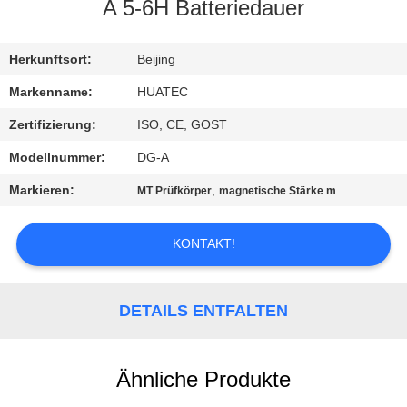
A 5-6H Batteriedauer
TRETEN
SIE
Herkunftsort:
Beijing
MIT
Markenname:
HUATEC
UNS
Zertifizierung:
ISO, CE, GOST
IN
Modellnummer:
DG-A
VERBINDUNG
Markieren:
,
MT Prüfkörper
magnetische Stärke m
FORDERN
KONTAKT!
SIE EIN
ZITAT
DETAILS ENTFALTEN
SITEMAP
Ähnliche Produkte