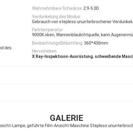
Wahrnehmbare Schwärze:
2.9-5.0D
Verdunkelung des Modus:
Gebrauch von stepless ununterbrochener Verdunkel
Farbtemperatur:
9000K oben, Wannenblaulichtquelle, kann Augenermü
BeobachtungsBildumfang:
360*430mm
nd des
Hervorheben:
,
X Ray-Inspektions-Ausrüstung
schweißende Masch
GALERIE
-Ansicht-Lampe, geführte Film-Ansicht-Maschine Stepless ununterbro