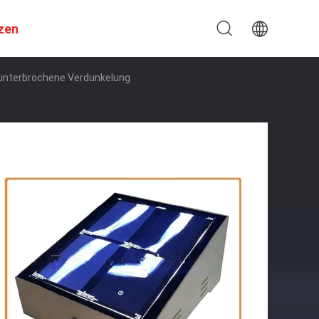
zen
nunterbrochene Verdunkelung