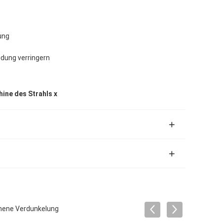
ung
dung verringern
ine des Strahls x
chene Verdunkelung