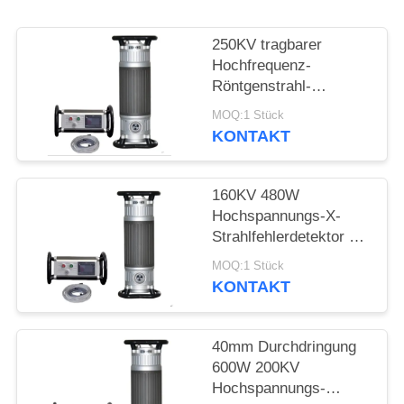
PRIVACY
POLICY
250KV tragbarer
Hochfrequenz-
Röntgenstrahl-
Fehlerdetektor mit
MOQ:1 Stück
50mm Durchdringung
KONTAKT
160KV 480W
Hochspannungs-X-
Strahlfehlerdetektor mit
22mm Durchdringung
MOQ:1 Stück
KONTAKT
40mm Durchdringung
600W 200KV
Hochspannungs-