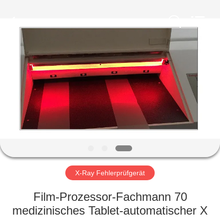
HUATEC
GROUP
CORPORATION.
All
Rights
Reserved.
HAUS
PRODUKTE
ÜBER
UNS
FABRIK-
AUSFLUG
X-Ray Fehlerprüfgerät
Film-Prozessor-Fachmann 70
QUALITÄTSKONTROLLE
medizinisches Tablet-automatischer X