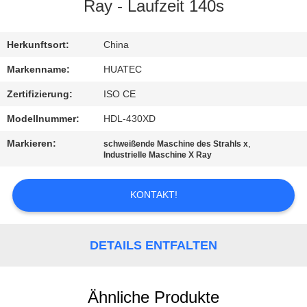
Ray - Laufzeit 140s
TRETEN
SIE
Herkunftsort:
China
MIT
Markenname:
HUATEC
UNS
Zertifizierung:
ISO CE
IN
Modellnummer:
HDL-430XD
VERBINDUNG
Markieren:
,
schweißende Maschine des Strahls x
Industrielle Maschine X Ray
FORDERN
KONTAKT!
SIE EIN
ZITAT
DETAILS ENTFALTEN
SITEMAP
Ähnliche Produkte