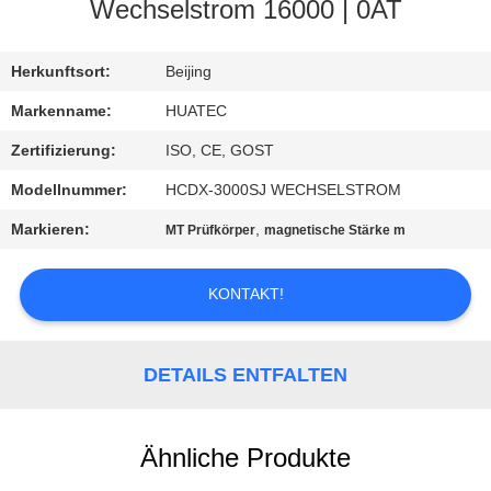
Wechselstrom 16000 | 0AT
TRETEN
SIE
Herkunftsort:
Beijing
MIT
Markenname:
HUATEC
UNS
Zertifizierung:
ISO, CE, GOST
IN
Modellnummer:
HCDX-3000SJ WECHSELSTROM
VERBINDUNG
Markieren:
,
MT Prüfkörper
magnetische Stärke m
FORDERN
KONTAKT!
SIE EIN
ZITAT
DETAILS ENTFALTEN
SITEMAP
Ähnliche Produkte