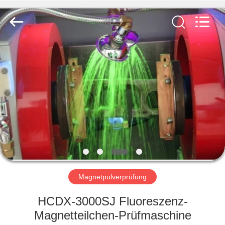
HUATEC
GROUP
CORPORATION.
All
Rights
Reserved.
HAUS
PRODUKTE
ÜBER
UNS
FABRIK-
AUSFLUG
Magnetpulverprüfung
HCDX-3000SJ Fluoreszenz-
QUALITÄTSKONTROLLE
Magnetteilchen-Prüfmaschine