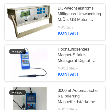
PRIVACY
DC-Wechselstroms
POLICY
Milligauss Umwandlung
M.Ü.s GS Meter-
Magnetfeld-
MOQ:1pcs
Schreibtisch-Art
KONTAKT
Präzision HGS-20C
Hochauflösendes
Magnet-Stärke-
Messgerät Digital-
Wechselstrom-
MOQ:1 Stück
Gleichstrom
KONTAKT
3000mt Automatische
Kalibrierung
Magnetfeldstärkemessgerät
Digitales Halleffekt-
MOQ:1 Stück