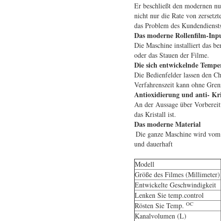
Er beschließt den modernen num
nicht nur die Rate von zersetz
das Problem des Kundendiensts
Das moderne Rollenfilm-Inp
Die Maschine installiert das b
oder das Stauen der Filme.
Die sich entwickelnde Temper
Die Bedienfelder lassen den Ch
Verfahrenszeit kann ohne Grenze
Antioxidierung und anti- Kr
An der Aussage über Vorbereitu
das Kristall ist.
Das moderne Material
Die ganze Maschine wird vom a
und dauerhaft
Modell
Größe des Filmes (Millimeter)
Entwickelte Geschwindigkeit
Lenken Sie temp.control
OC
Rösten Sie Temp.
Kanalvolumen (L)