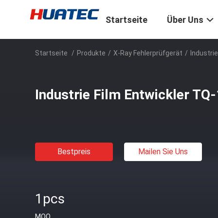
Startseite
Über Uns
Startseite
/
Produkte
/
X-Ray Fehlerprüfgerät
/
Industri
Industrie Film Entwickler TQ
Bestpreis
Mailen Sie Uns
1pcs
MOQ