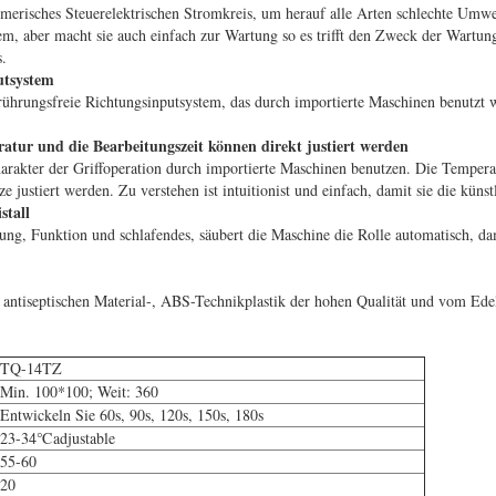
erisches Steuerelektrischen Stromkreis, um herauf alle Arten schlechte Umwel
tem, aber macht sie auch einfach zur Wartung so es trifft den Zweck der Wartung
.
utsystem
erührungsfreie Richtungsinputsystem, das durch importierte Maschinen benutzt w
atur und die Bearbeitungszeit können direkt justiert werden
arakter der Griffoperation durch importierte Maschinen benutzen. Die Temperat
 justiert werden. Zu verstehen ist intuitionist und einfach, damit sie die künst
istall
ng, Funktion und schlafendes, säubert die Maschine die Rolle automatisch, da
ntiseptischen Material-, ABS-Technikplastik der hohen Qualität und vom Edelsta
TQ-14TZ
Min. 100*100; Weit: 360
Entwickeln Sie 60s, 90s, 120s, 150s, 180s
23-34℃adjustable
55-60
20