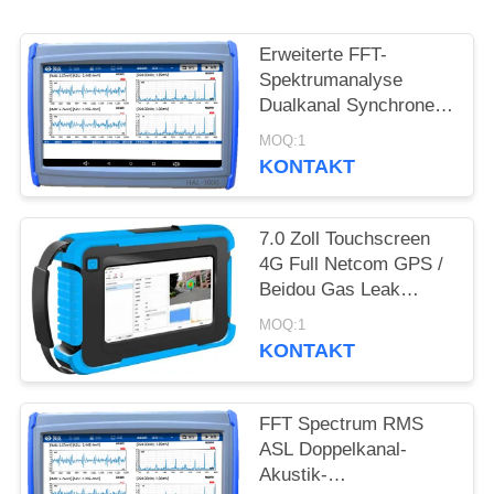
PRIVACY
POLICY
Erweiterte FFT-
Spektrumanalyse
Dualkanal Synchroner
Akustische-Emissions-
MOQ:1
Ventilleckage-Detektor
KONTAKT
mit optionaler
Verstärkung
7.0 Zoll Touchscreen
4G Full Netcom GPS /
Beidou Gas Leak
Akustik-Imager HAI-
MOQ:1
100
KONTAKT
FFT Spectrum RMS
ASL Doppelkanal-
Akustik-