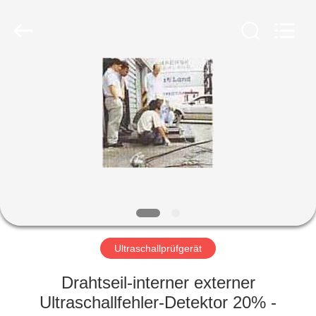
HUATEC
GROUP
CORPORATION.
All
Rights
Reserved.
HAUS
PRODUKTE
ÜBER
UNS
FABRIK-
AUSFLUG
Ultraschallprüfgerät
Drahtseil-interner externer
QUALITÄTSKONTROLLE
Ultraschallfehler-Detektor 20% -