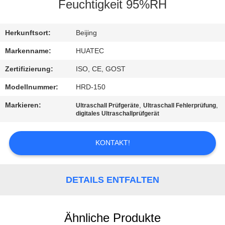
Feuchtigkeit 95%RH
TRETEN
SIE
Herkunftsort:
Beijing
MIT
Markenname:
HUATEC
UNS
Zertifizierung:
ISO, CE, GOST
IN
Modellnummer:
HRD-150
VERBINDUNG
Markieren:
,
,
Ultraschall Prüfgeräte
Ultraschall Fehlerprüfung
digitales Ultraschallprüfgerät
FORDERN
KONTAKT!
SIE EIN
ZITAT
DETAILS ENTFALTEN
SITEMAP
Ähnliche Produkte