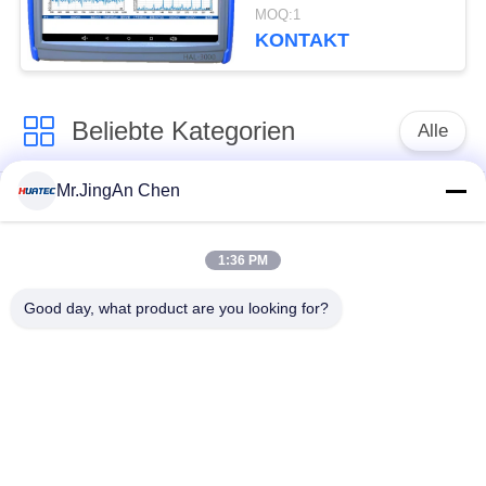
Emissionsventil-
MOQ:1
Leckadetector
KONTAKT
Beliebte Kategorien
Alle
Mr.JingAn Chen
Ultraschall-
Ultraschallprüfgerät
Dickenmessung
1:36 PM
Tragbares
Schichtdickenmessgerät
Good day, what product are you looking for?
Härteprüfgerät
X-Ray
X-ray Pipeline
Fehlerprüfgerät
Crawler
Porenprüfgerät
Magnetpulverprüfung