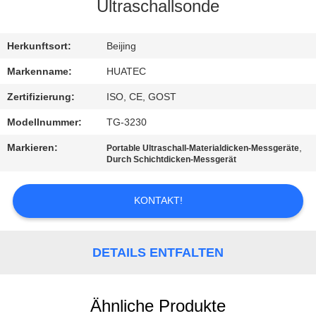
Ultraschallsonde
TRETEN
SIE
Herkunftsort:
Beijing
MIT
Markenname:
HUATEC
UNS
Zertifizierung:
ISO, CE, GOST
IN
Modellnummer:
TG-3230
VERBINDUNG
Markieren:
,
Portable Ultraschall-Materialdicken-Messgeräte
Durch Schichtdicken-Messgerät
FORDERN
KONTAKT!
SIE EIN
ZITAT
DETAILS ENTFALTEN
SITEMAP
Ähnliche Produkte