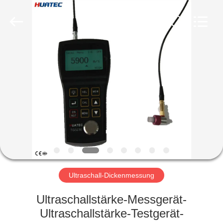
HUATEC
GROUP
CORPORATION.
All
Rights
Reserved.
HAUS
PRODUKTE
ÜBER
UNS
FABRIK-
AUSFLUG
Ultraschall-Dickenmessung
Ultraschallstärke-Messgerät-
QUALITÄTSKONTROLLE
Ultraschallstärke-Testgerät-