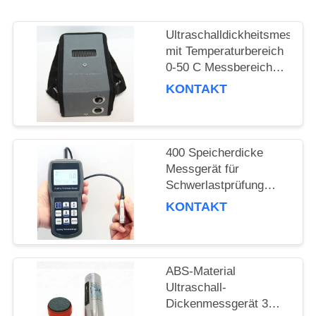
PRIVACY
POLICY
Ultraschalldickheitsmessger
mit Temperaturbereich
0-50 C Messbereich
0,75 mm bis 300 mm
KONTAKT
und Prüftiefe 120 mm
400 Speicherdicke
Messgerät für
Schwerlastprüfung
Temperatur bis 800
KONTAKT
Grad C
ABS-Material
Ultraschall-
Dickenmessgerät 3