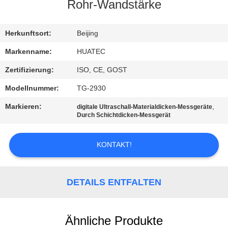
Rohr-Wandstärke
TRETEN
SIE
Herkunftsort:
Beijing
MIT
Markenname:
HUATEC
UNS
Zertifizierung:
ISO, CE, GOST
IN
Modellnummer:
TG-2930
VERBINDUNG
Markieren:
,
digitale Ultraschall-Materialdicken-Messgeräte
Durch Schichtdicken-Messgerät
FORDERN
KONTAKT!
SIE EIN
ZITAT
DETAILS ENTFALTEN
SITEMAP
Ähnliche Produkte