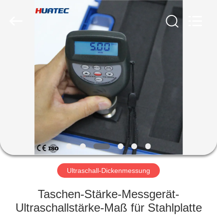
HUATEC
GROUP
CORPORATION.
All
Rights
Reserved.
HAUS
PRODUKTE
ÜBER
UNS
FABRIK-
AUSFLUG
Ultraschall-Dickenmessung
Taschen-Stärke-Messgerät-
QUALITÄTSKONTROLLE
Ultraschallstärke-Maß für Stahlplatte