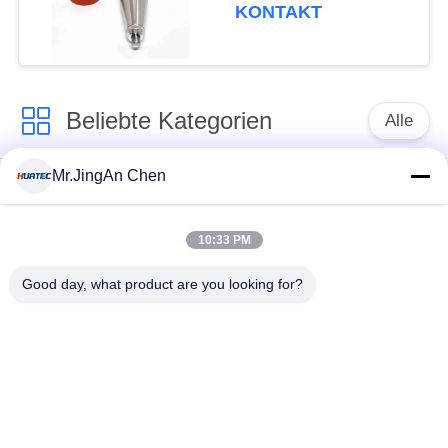
MHz Betriebsfrequenz
KONTAKT
0-50 °C
Temperaturbereich für
präzise
Dickenmessungen
Beliebte Kategorien
Alle
Mr.JingAn Chen
Ultraschall-
Ultraschallprüfgerät
Dickenmessung
10:33 PM
Tragbares
Schichtdickenmessgerät
Good day, what product are you looking for?
Härteprüfgerät
X-Ray
X-ray Pipeline
Fehlerprüfgerät
Crawler
Porenprüfgerät
Magnetpulverprüfung