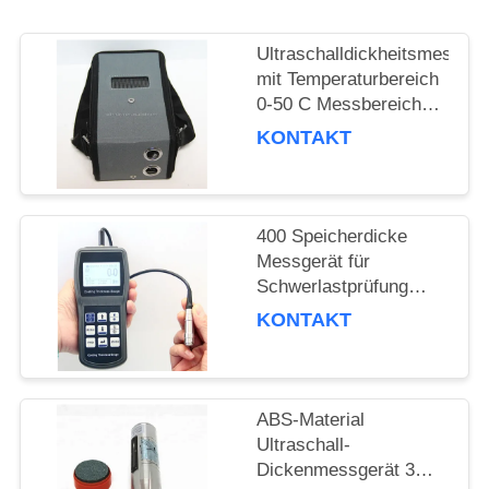
PRIVACY
POLICY
Ultraschalldickheitsmessger
mit Temperaturbereich
0-50 C Messbereich
0,75 mm bis 300 mm
KONTAKT
und Prüftiefe 120 mm
400 Speicherdicke
Messgerät für
Schwerlastprüfung
Temperatur bis 800
KONTAKT
Grad C
ABS-Material
Ultraschall-
Dickenmessgerät 3