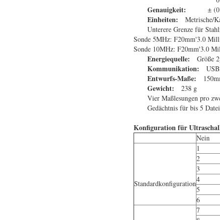
Genauigkeit:
± (0
Einheiten:
Metrische/Kai
Unterere Grenze für Stahl
Sonde 5MHz: F20mm'3.0 Millim
Sonde 10MHz: F20mm'3.0 Milli
Energiequelle:
Größe 2p
Kommunikation:
USB
Entwurfs-Maße:
150
Gewicht:
238 g
Vier Maßlesungen pro zwe
Gedächtnis für bis 5 Date
Konfiguration für Ultrascha
Nein
1
2
3
4
Standardkonfiguration
5
6
7