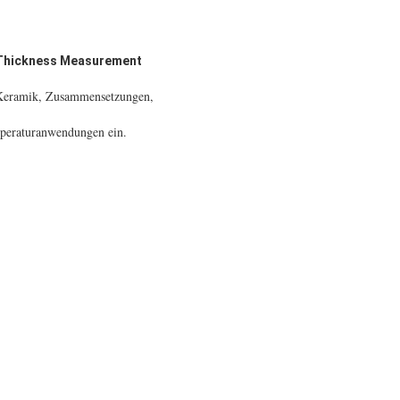
l Thickness Measurement
k, Keramik, Zusammensetzungen,
mperaturanwendungen ein.