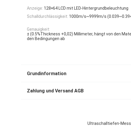
Anzeige:
128×64 LCD mit LED-Hintergrundbeleuchtung
Schalldurchlässigkeit:
1000m/s~9999m/s (0.039~0.394
Genauigkeit:
± (0.5%Thickness +0,02) Millimeter, hängt von den Mate
den Bedingungen ab
Grundinformation
Zahlung und Versand AGB
Ultraschalltiefen-Mes