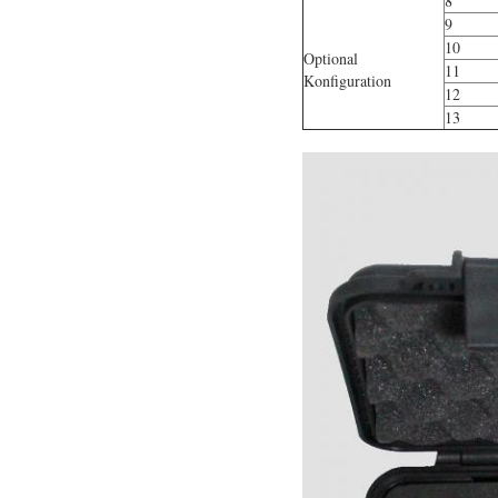
8
9
10
Optional
11
Konfiguration
12
13