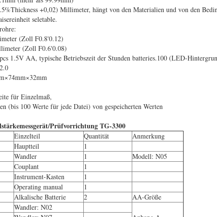
.5%Thickness +0,02) Millimeter, hängt von den Materialien und von den Bedi
sereinheit seletable.
rohre:
eter (Zoll F0.8'0.12)
meter (Zoll F0.6'0.08)
cs 1.5V AA, typische Betriebszeit der Stunden batteries.100 (LED-Hintergru
2.0
mm×74mm×32mm
ite für Einzelmaß,
ien (bis 100 Werte für jede Datei) von gespeicherten Werten
llstärkemessgerät/Prüfvorrichtung TG-3300
Einzelteil
Quantität
Anmerkung
Hauptteil
1
Wandler
1
Modell: N05
Couplant
1
Instrument-Kasten
1
Operating manual
1
Alkalische Batterie
2
AA-Größe
Wandler: N02