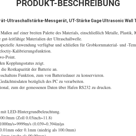
PRODUKT-BESCHREIBUNG
rät-Ultraschallstärke-Messgerät, UT-Stärke Gage Ultrasonic Wal
aßen auf einer breiten Palette des Materials, einschließlich Metalle, Plasti
gut-leitfähige Materialien der Ultraschallwelle.
 spezielle Anwendung verfügbar und schließen für Grobkornmaterial- und -Te
loctiy-Kalibrierungsfunktion.
wo-Point.
den Kopplungsstatus zeigt.
die Restkapazität der Batterie an.
sschaltens Funktion, zum von Batteriedauer zu konservieren.
Gedächtnisdaten bezüglich des PC zu verarbeiten.
tional, zum der gemessenen Daten über Hafen RS232 zu drucken.
it LED-Hintergrundbeleuchtung.
0.0mm (Zoll 0.03inch~11.8)
1000m/s~9999m/s (0.039~0.394in/µs
0.01mm oder 0.1mm (niedrig als 100.0mm)
.1mm (mehr als 99.99mm)