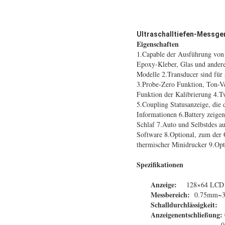
Ultraschalltiefen-Messge
Eigenschaften
1.Capable der Ausführung von M
Epoxy-Kleber, Glas und andere 
Modelle 2.Transducer sind für
3.Probe-Zero Funktion, Ton-Ve
Funktion der Kalibrierung 4.T
5.Coupling Statusanzeige, die 
Informationen 6.Battery zeigen 
Schlaf 7.Auto und Selbstdes au
Software 8.Optional, zum der 
thermischer Minidrucker 9.Op
Spezifikationen
Anzeige:
128×64 LCD m
Messbereich:
0.75mm~30
Schalldurchlässigkeit:
Anzeigenentschließung:
0