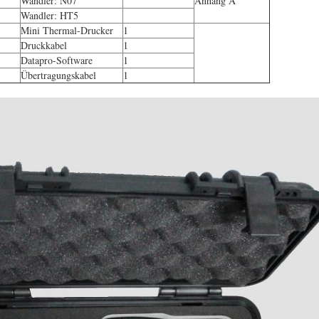
Wandler: N07
Anhang A
Wandler: HT5
Mini Thermal-Drucker
1
Druckkabel
1
Datapro-Software
1
Übertragungskabel
1