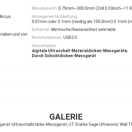
Messbereich:
0.75mm~300.0mm (Zoll 0.03inch~11.8
in/µs
Anzeigenentschließung:
0.01mm oder 0.1mm (niedrig als 100.0mm) 0.1mm (
Einheiten:
Metrische/Kaisereinheit seletable
rialien und von
Kommunikation:
USB2.0
Hervorheben:
,
digitale Ultraschall-Materialdicken-Messgeräte
Durch Schichtdicken-Messgerät
GALERIE
sgerät-Ultraschallstärke-Messgerät, UT-Stärke Gage Ultrasonic Wall