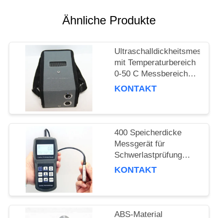
PRIVACY
POLICY
Ähnliche Produkte
Ultraschalldickheitsmessger
mit Temperaturbereich
0-50 C Messbereich
0,75 mm bis 300 mm
KONTAKT
und Prüftiefe 120 mm
400 Speicherdicke
Messgerät für
Schwerlastprüfung
Temperatur bis 800
KONTAKT
Grad C
ABS-Material