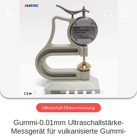
HUATEC
GROUP
CORPORATION.
All
Rights
Reserved.
HAUS
PRODUKTE
ÜBER
UNS
FABRIK-
AUSFLUG
Ultraschall-Dickenmessung
Gummi-0.01mm Ultraschallstärke-
QUALITÄTSKONTROLLE
Messgerät für vulkanisierte Gummi-