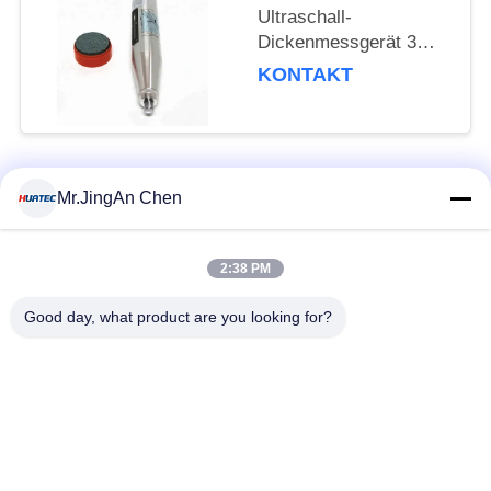
Ultraschall-
Dickenmessgerät 3
MHz Betriebsfrequenz
KONTAKT
0-50 °C
Temperaturbereich für
präzise
Dickenmessungen
Beliebte Kategorien
Alle
Mr.JingAn Chen
Ultraschall-
2:38 PM
Ultraschallprüfgerät
Dickenmessung
Good day, what product are you looking for?
Tragbares
Schichtdickenmessgerät
Härteprüfgerät
X-Ray
X-ray Pipeline
Fehlerprüfgerät
Crawler