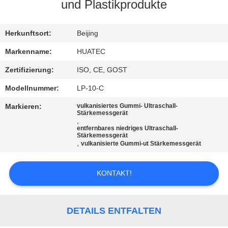
und Plastikprodukte
TRETEN
SIE
Herkunftsort:
Beijing
MIT
Markenname:
HUATEC
UNS
Zertifizierung:
ISO, CE, GOST
IN
Modellnummer:
LP-10-C
VERBINDUNG
Markieren:
vulkanisiertes Gummi- Ultraschall-
Stärkemessgerät
,
entfernbares niedriges Ultraschall-
FORDERN
Stärkemessgerät
,
vulkanisierte Gummi-ut Stärkemessgerät
SIE EIN
ZITAT
KONTAKT!
SITEMAP
DETAILS ENTFALTEN