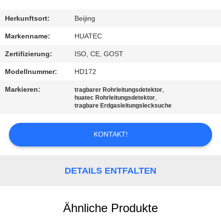
TRETEN
Herkunftsort:
Beijing
SIE
Markenname:
HUATEC
MIT
Zertifizierung:
ISO, CE, GOST
UNS
Modellnummer:
HD172
IN
Markieren:
,
tragbarer Rohrleitungsdetektor
VERBINDUNG
,
huatec Rohrleitungsdetektor
tragbare Erdgasleitungslecksuche
FORDERN
KONTAKT!
SIE EIN
ZITAT
DETAILS ENTFALTEN
SITEMAP
Ähnliche Produkte