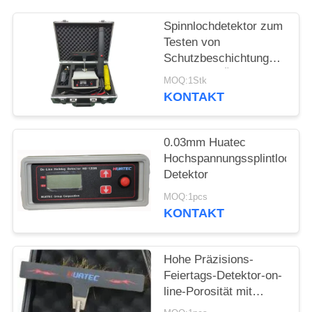
PRIVACY
POLICY
Spinnlochdetektor zum
Testen von
Schutzbeschichtungen
Fehler von Öl- und
MOQ:1Stk
Gasleitungen, Kabeln,
KONTAKT
Schmalz,
Metallbehälter
0.03mm Huatec
Hochspannungssplintloch-
Detektor
MOQ:1pcs
KONTAKT
Hohe Präzisions-
Feiertags-Detektor-on-
line-Porosität mit
Digitalanzeige HD-120