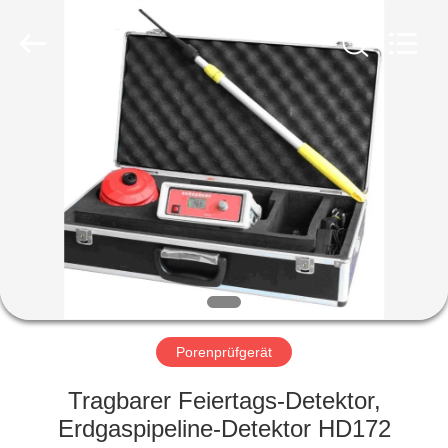
HUATEC
GROUP
CORPORATION.
All
Rights
Reserved.
HAUS
PRODUKTE
ÜBER
UNS
FABRIK-
AUSFLUG
Porenprüfgerät
Tragbarer Feiertags-Detektor,
QUALITÄTSKONTROLLE
Erdgaspipeline-Detektor HD172