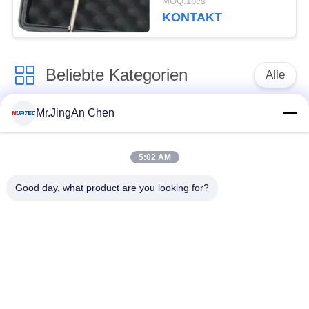
MOQ:1pcs
KONTAKT
Beliebte Kategorien
Alle
Mr.JingAn Chen
Ultraschall-
Ultraschallprüfgerät
Dickenmessung
5:02 AM
Tragbares
Schichtdickenmessgerät
Good day, what product are you looking for?
Härteprüfgerät
X-Ray
X-ray Pipeline
Fehlerprüfgerät
Crawler
Porenprüfgerät
Magnetpulverprüfung