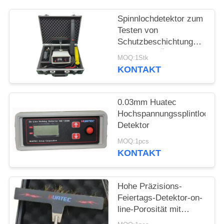
PRIVACY
POLICY
Spinnlochdetektor zum
Testen von
Schutzbeschichtungen
Fehler von Öl- und
MOQ:1Stk
Gasleitungen, Kabeln,
KONTAKT
Schmalz,
Metallbehälter
0.03mm Huatec
Hochspannungssplintloch-
Detektor
MOQ:1pcs
KONTAKT
Hohe Präzisions-
Feiertags-Detektor-on-
line-Porosität mit
Digitalanzeige HD-120