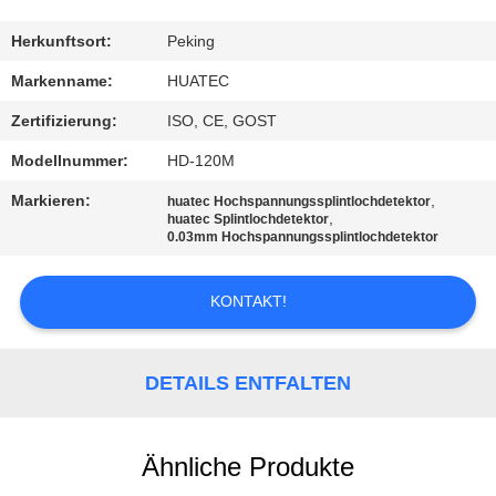
TRETEN
Herkunftsort:
Peking
SIE
Markenname:
HUATEC
MIT
Zertifizierung:
ISO, CE, GOST
UNS
Modellnummer:
HD-120M
IN
Markieren:
,
huatec Hochspannungssplintlochdetektor
VERBINDUNG
,
huatec Splintlochdetektor
0.03mm Hochspannungssplintlochdetektor
FORDERN
KONTAKT!
SIE EIN
ZITAT
DETAILS ENTFALTEN
SITEMAP
Ähnliche Produkte