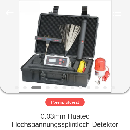
HUATEC
GROUP
CORPORATION.
All
Rights
Reserved.
HAUS
PRODUKTE
ÜBER
UNS
FABRIK-
AUSFLUG
Porenprüfgerät
0.03mm Huatec
QUALITÄTSKONTROLLE
Hochspannungssplintloch-Detektor