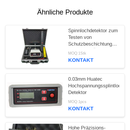
PRIVACY
POLICY
Ähnliche Produkte
Spinnlochdetektor zum
Testen von
Schutzbeschichtungen
Fehler von Öl- und
MOQ:1Stk
Gasleitungen, Kabeln,
KONTAKT
Schmalz,
Metallbehälter
0.03mm Huatec
Hochspannungssplintloch-
Detektor
MOQ:1pcs
KONTAKT
Hohe Präzisions-