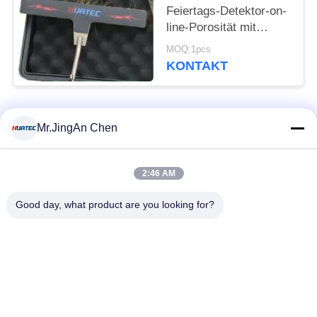
Feiertags-Detektor-on-
line-Porosität mit
Digitalanzeige HD-120
MOQ:1pcs
KONTAKT
Beliebte Kategorien
Alle
Mr.JingAn Chen
Ultraschall-
2:46 AM
Ultraschallprüfgerät
Dickenmessung
Good day, what product are you looking for?
Tragbares
Schichtdickenmessgerät
Härteprüfgerät
X-Ray
X-ray Pipeline
Fehlerprüfgerät
Crawler