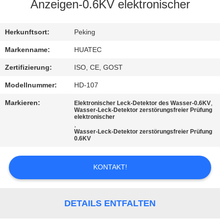
Anzeigen-0.6KV elektronischer
TRETEN
SIE
Herkunftsort:
Peking
MIT
Markenname:
HUATEC
UNS
Zertifizierung:
ISO, CE, GOST
IN
Modellnummer:
HD-107
VERBINDUNG
Markieren:
,
Elektronischer Leck-Detektor des Wasser-0.6KV
Wasser-Leck-Detektor zerstörungsfreier Prüfung
elektronischer
,
FORDERN
Wasser-Leck-Detektor zerstörungsfreier Prüfung
0.6KV
SIE EIN
ZITAT
KONTAKT!
SITEMAP
DETAILS ENTFALTEN