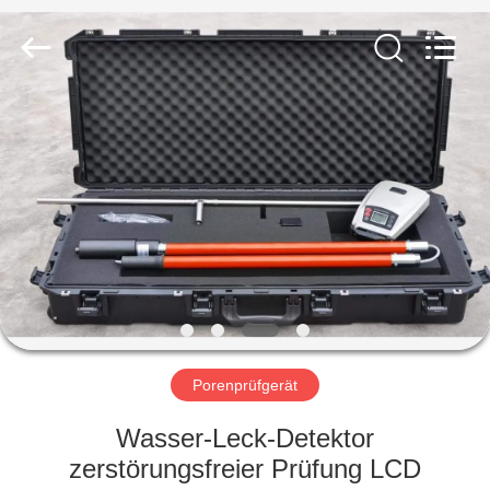
HUATEC
GROUP
CORPORATION.
All
Rights
Reserved.
HAUS
PRODUKTE
ÜBER
UNS
FABRIK-
AUSFLUG
Porenprüfgerät
Wasser-Leck-Detektor
QUALITÄTSKONTROLLE
zerstörungsfreier Prüfung LCD