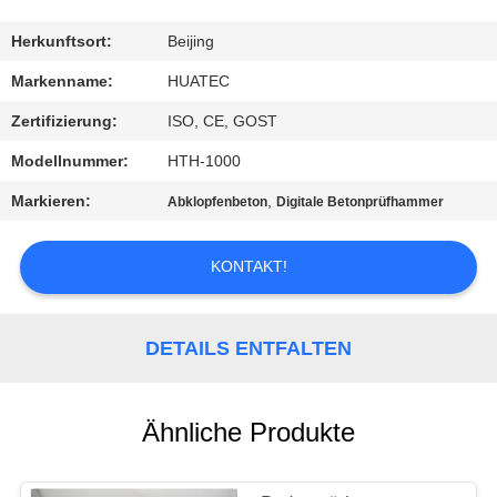
TRETEN
Herkunftsort:
Beijing
SIE
Markenname:
HUATEC
MIT
Zertifizierung:
ISO, CE, GOST
UNS
Modellnummer:
HTH-1000
IN
Markieren:
,
Abklopfenbeton
Digitale Betonprüfhammer
VERBINDUNG
KONTAKT!
FORDERN
SIE EIN
DETAILS ENTFALTEN
ZITAT
Ähnliche Produkte
SITEMAP