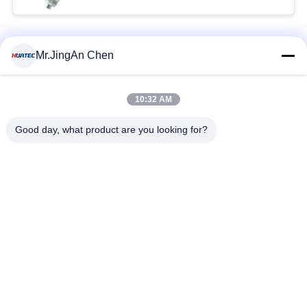
Beliebte Kategorien
Alle
Mr.JingAn Chen
Ultraschall-
10:32 AM
Ultraschallprüfgerät
Dickenmessung
Good day, what product are you looking for?
Tragbares
Schichtdickenmessgerät
Härteprüfgerät
X-Ray
X-ray Pipeline
Fehlerprüfgerät
Crawler
Porenprüfgerät
Magnetpulverprüfung