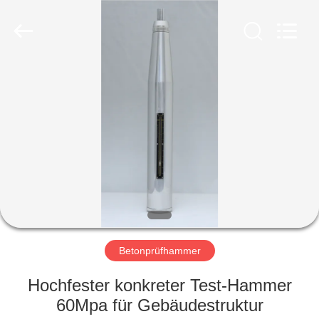
HUATEC
GROUP
CORPORATION.
All
Rights
Reserved.
HAUS
PRODUKTE
ÜBER
UNS
FABRIK-
AUSFLUG
Betonprüfhammer
Hochfester konkreter Test-Hammer
QUALITÄTSKONTROLLE
60Mpa für Gebäudestruktur