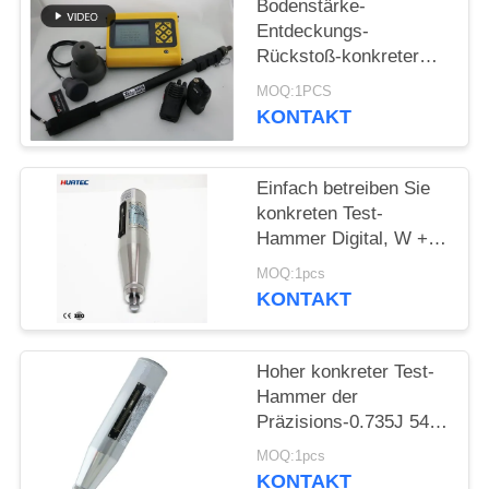
PRIVACY
Bodenstärke-
Entdeckungs-
POLICY
Rückstoß-konkreter
Test-Hammer Hmt-
MOQ:1PCS
800a
KONTAKT
Einfach betreiben Sie
konkreten Test-
Hammer Digital, W +
integrierte Stimme
MOQ:1pcs
KONTAKT
Hoher konkreter Test-
Hammer der
Präzisions-0.735J 54 *
268 Millimeter für
MOQ:1pcs
Ziegelstein
KONTAKT