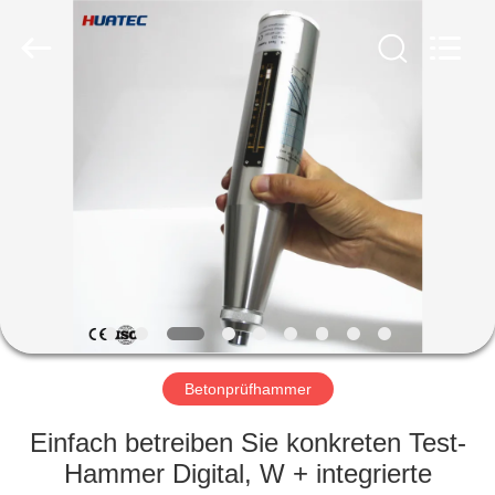
HUATEC
GROUP
CORPORATION.
All
Rights
Reserved.
HAUS
PRODUKTE
ÜBER
UNS
FABRIK-
AUSFLUG
Betonprüfhammer
Einfach betreiben Sie konkreten Test-
QUALITÄTSKONTROLLE
Hammer Digital, W + integrierte