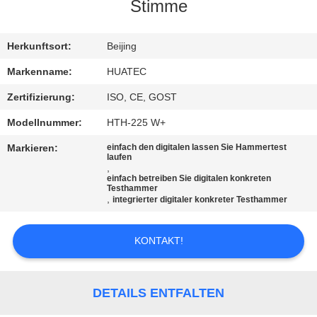
Stimme
TRETEN
SIE
Herkunftsort:
Beijing
MIT
Markenname:
HUATEC
UNS
Zertifizierung:
ISO, CE, GOST
IN
Modellnummer:
HTH-225 W+
VERBINDUNG
Markieren:
einfach den digitalen lassen Sie Hammertest
laufen
,
einfach betreiben Sie digitalen konkreten
FORDERN
Testhammer
,
integrierter digitaler konkreter Testhammer
SIE EIN
ZITAT
KONTAKT!
SITEMAP
DETAILS ENTFALTEN