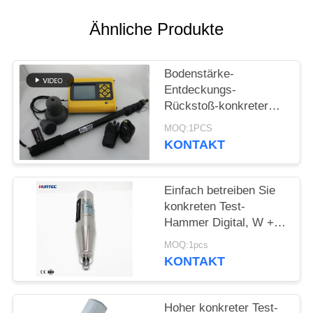
PRIVACY
POLICY
Ähnliche Produkte
Bodenstärke-
Entdeckungs-
Rückstoß-konkreter
Test-Hammer Hmt-
MOQ:1PCS
800a
KONTAKT
Einfach betreiben Sie
konkreten Test-
Hammer Digital, W +
integrierte Stimme
MOQ:1pcs
KONTAKT
Hoher konkreter Test-