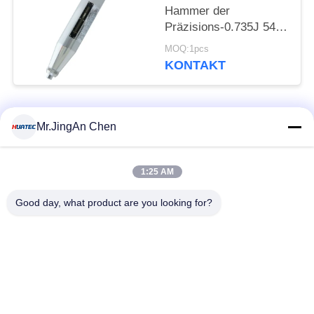
Hammer der
Präzisions-0.735J 54 *
268 Millimeter für
MOQ:1pcs
Ziegelstein
KONTAKT
Beliebte Kategorien
Alle
Mr.JingAn Chen
Ultraschall-
1:25 AM
Ultraschallprüfgerät
Dickenmessung
Good day, what product are you looking for?
Tragbares
Schichtdickenmessgerät
Härteprüfgerät
X-Ray
X-ray Pipeline
Fehlerprüfgerät
Crawler