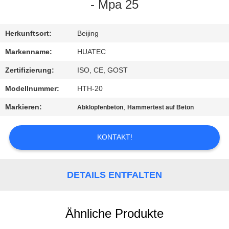
- Mpa 25
TRETEN
SIE
Herkunftsort:
Beijing
MIT
Markenname:
HUATEC
UNS
Zertifizierung:
ISO, CE, GOST
IN
Modellnummer:
HTH-20
VERBINDUNG
Markieren:
,
Abklopfenbeton
Hammertest auf Beton
FORDERN
KONTAKT!
SIE EIN
ZITAT
DETAILS ENTFALTEN
SITEMAP
Ähnliche Produkte