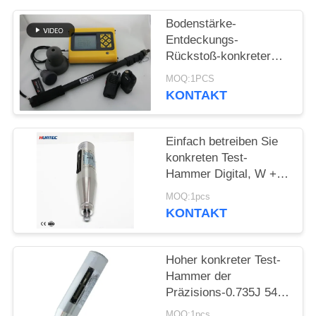
PRIVACY
Bodenstärke-
POLICY
Entdeckungs-
Rückstoß-konkreter
Test-Hammer Hmt-
MOQ:1PCS
800a
KONTAKT
Einfach betreiben Sie
konkreten Test-
Hammer Digital, W +
integrierte Stimme
MOQ:1pcs
KONTAKT
Hoher konkreter Test-
Hammer der
Präzisions-0.735J 54 *
268 Millimeter für
MOQ:1pcs