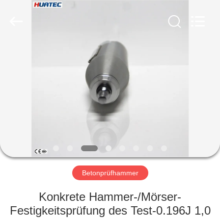
HUATEC
GROUP
CORPORATION.
All
Rights
Reserved.
HAUS
PRODUKTE
ÜBER
UNS
FABRIK-
AUSFLUG
Betonprüfhammer
Konkrete Hammer-/Mörser-
QUALITÄTSKONTROLLE
Festigkeitsprüfung des Test-0.196J 1,0