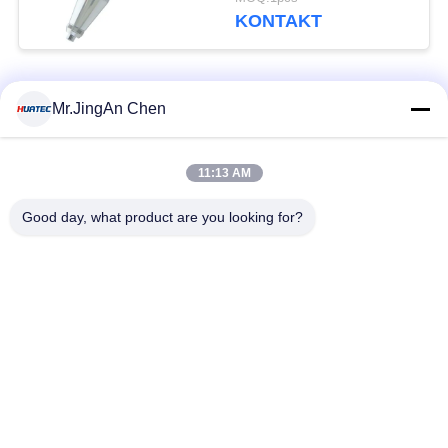
Ziegelstein
KONTAKT
Beliebte Kategorien
Alle
Mr.JingAn Chen
Ultraschall-
11:13 AM
Ultraschallprüfgerät
Dickenmessung
Good day, what product are you looking for?
Tragbares
Schichtdickenmessgerät
Härteprüfgerät
X-Ray
X-ray Pipeline
Fehlerprüfgerät
Crawler
Porenprüfgerät
Magnetpulverprüfung