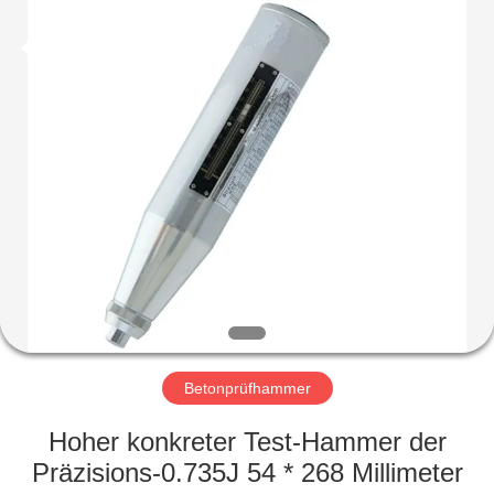
HUATEC
GROUP
CORPORATION.
All
Rights
Reserved.
HAUS
PRODUKTE
ÜBER
UNS
FABRIK-
AUSFLUG
Betonprüfhammer
Hoher konkreter Test-Hammer der
QUALITÄTSKONTROLLE
Präzisions-0.735J 54 * 268 Millimeter