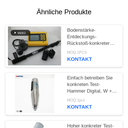
PRIVACY
POLICY
Ähnliche Produkte
Bodenstärke-
Entdeckungs-
Rückstoß-konkreter
Test-Hammer Hmt-
MOQ:1PCS
800a
KONTAKT
Einfach betreiben Sie
konkreten Test-
Hammer Digital, W +
integrierte Stimme
MOQ:1pcs
KONTAKT
Hoher konkreter Test-