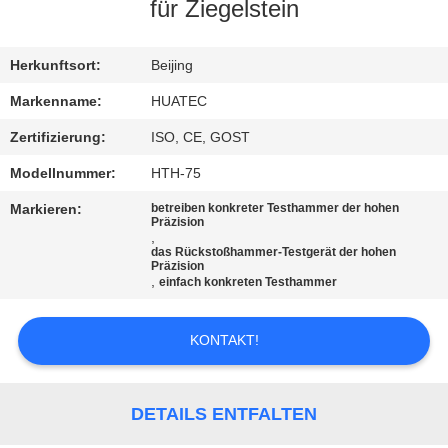
für Ziegelstein
TRETEN
SIE
Herkunftsort:
Beijing
MIT
Markenname:
HUATEC
UNS
Zertifizierung:
ISO, CE, GOST
IN
Modellnummer:
HTH-75
VERBINDUNG
Markieren:
betreiben konkreter Testhammer der hohen
Präzision
,
das Rückstoßhammer-Testgerät der hohen
FORDERN
Präzision
,
einfach konkreten Testhammer
SIE EIN
ZITAT
KONTAKT!
SITEMAP
DETAILS ENTFALTEN