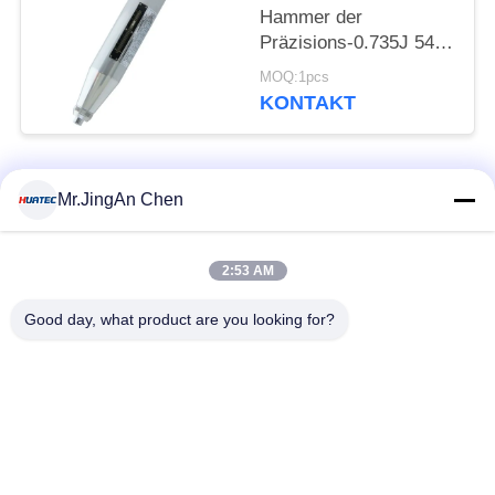
Hammer der
Präzisions-0.735J 54 *
268 Millimeter für
MOQ:1pcs
Ziegelstein
KONTAKT
Beliebte Kategorien
Alle
Mr.JingAn Chen
Ultraschall-
2:53 AM
Ultraschallprüfgerät
Dickenmessung
Good day, what product are you looking for?
Tragbares
Schichtdickenmessgerät
Härteprüfgerät
X-Ray
X-ray Pipeline
Fehlerprüfgerät
Crawler