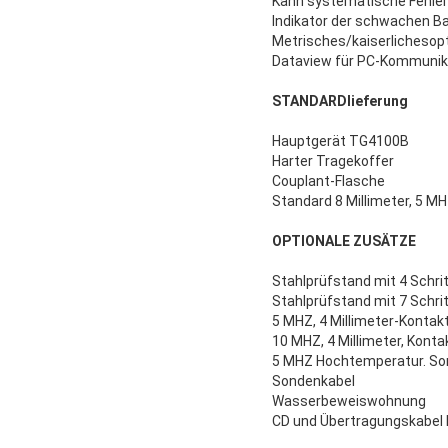
Kann systematische Fehle
Indikator der schwachen Ba
Metrisches/kaiserlichesop
Dataview für PC-Kommunik
STANDARDlieferung
Hauptgerät TG4100B
Harter Tragekoffer
Couplant-Flasche
Standard 8 Millimeter, 5 M
OPTIONALE ZUSÄTZE
Stahlprüfstand mit 4 Schri
Stahlprüfstand mit 7 Schri
5 MHZ, 4 Millimeter-Konta
10 MHZ, 4 Millimeter, Kont
5 MHZ Hochtemperatur. So
Sondenkabel
Wasserbeweiswohnung
CD und Übertragungskabel 