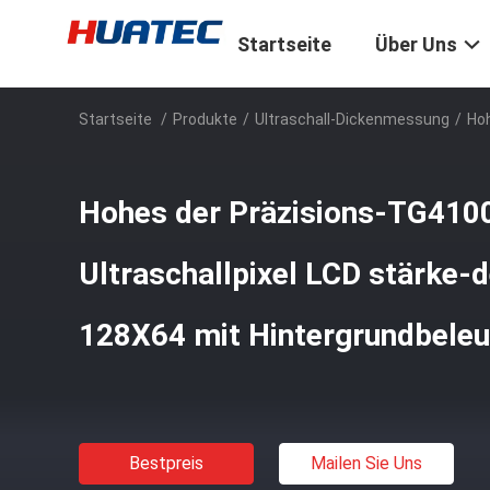
Startseite
Über Uns
Startseite
/
Produkte
/
Ultraschall-Dickenmessung
/
Hoh
Hohes der Präzisions-TG4100
Ultraschallpixel LCD stärke-
128X64 mit Hintergrundbele
Bestpreis
Mailen Sie Uns