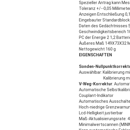
Spezieller Antrag kann Me
Toleranz +/--0,05 Millimete
Anzeigen Entschließung 0,
Eingebauter Standardblock 
Daten des Gedächtnisses 50
Geschwindigkeitsbereich 
PC der Energie 2 1,2 Batter
Äußeres Maß 149X73X32 Mi
Nettogewicht 160 g
EIGENSCHAFTEN
Sonden-Nullpunktkorrektu
Auswählbar: Kalibrierung m
Kalibrierung 
V-Weg-Korrektur
: Automa
Automatische Selbstkalibr
Couplant-Indikator
Automatisches Ausschalten
Hoch-niedrige Grenzwarnu
Lcd-Helligkeit justierbar
Maß-Aktualisierungsrate: 4
Minimalwertscannen (MINI