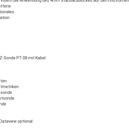
r indem die Anwendung des 4mm Standardblockes auf dem Instrumen
tterie
tionales
ation
HZ-Sonde PT-08 mit Kabel
tten
ttmetriken
ktsonde
aktsonde
nde
Dataview optional