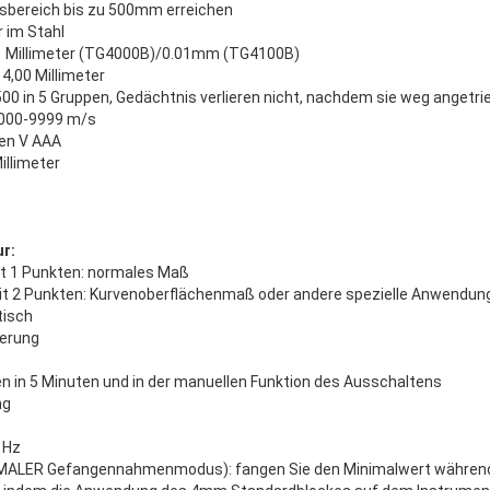
ssbereich bis zu 500mm erreichen
r im Stahl
1 Millimeter (TG4000B)/0.01mm (TG4100B)
4,00 Millimeter
0 in 5 Gruppen, Gedächtnis verlieren nicht, nachdem sie weg angetr
1000-9999 m/s
ien V AAA
llimeter
r:
it 1 Punkten: normales Maß
mit 2 Punkten: Kurvenoberflächenmaß oder andere spezielle Anwendung
tisch
ierung
 in 5 Minuten und in der manuellen Funktion des Ausschaltens
ng
 Hz
MALER Gefangennahmenmodus): fangen Sie den Minimalwert währen