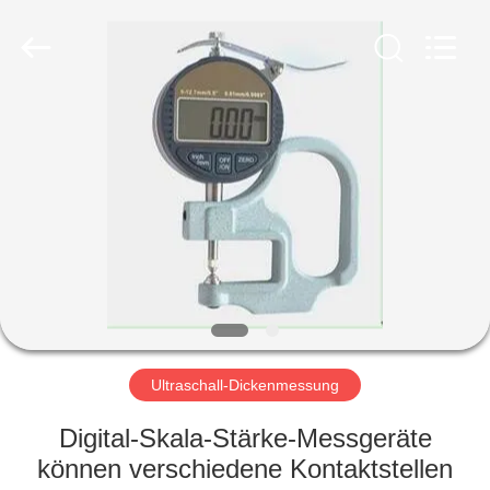
HUATEC
GROUP
CORPORATION.
All
Rights
Reserved.
HAUS
PRODUKTE
ÜBER
UNS
FABRIK-
AUSFLUG
Ultraschall-Dickenmessung
Digital-Skala-Stärke-Messgeräte
QUALITÄTSKONTROLLE
können verschiedene Kontaktstellen