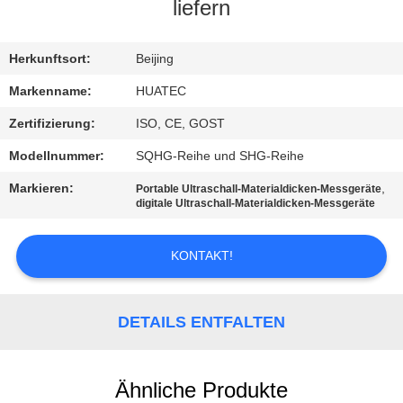
liefern
TRETEN
SIE
Herkunftsort:
Beijing
MIT
Markenname:
HUATEC
UNS
Zertifizierung:
ISO, CE, GOST
IN
Modellnummer:
SQHG-Reihe und SHG-Reihe
VERBINDUNG
Markieren:
,
Portable Ultraschall-Materialdicken-Messgeräte
digitale Ultraschall-Materialdicken-Messgeräte
FORDERN
KONTAKT!
SIE EIN
ZITAT
DETAILS ENTFALTEN
SITEMAP
Ähnliche Produkte