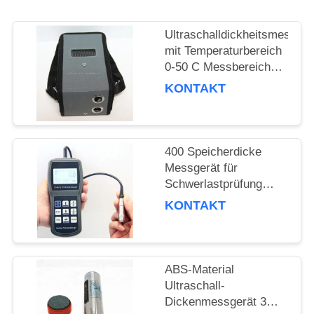
PRIVACY
POLICY
Ultraschalldickheitsmessger
mit Temperaturbereich
0-50 C Messbereich
0,75 mm bis 300 mm
KONTAKT
und Prüftiefe 120 mm
400 Speicherdicke
Messgerät für
Schwerlastprüfung
Temperatur bis 800
KONTAKT
Grad C
ABS-Material
Ultraschall-
Dickenmessgerät 3