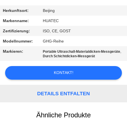
TRETEN
Herkunftsort:
Beijing
SIE
Markenname:
HUATEC
MIT
Zertifizierung:
ISO, CE, GOST
UNS
Modellnummer:
GHG-Reihe
IN
Markieren:
,
Portable Ultraschall-Materialdicken-Messgeräte
VERBINDUNG
Durch Schichtdicken-Messgerät
KONTAKT!
FORDERN
SIE EIN
ZITAT
DETAILS ENTFALTEN
SITEMAP
Ähnliche Produkte