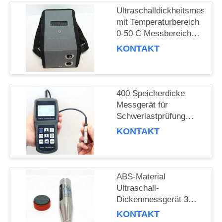
PRIVACY
Ultraschalldickheitsmessger
POLICY
mit Temperaturbereich
0-50 C Messbereich
0,75 mm bis 300 mm
KONTAKT
und Prüftiefe 120 mm
400 Speicherdicke
Messgerät für
Schwerlastprüfung
Temperatur bis 800
KONTAKT
Grad C
ABS-Material
Ultraschall-
Dickenmessgerät 3
MHz Betriebsfrequenz
KONTAKT