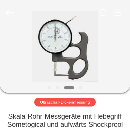
HUATEC
GROUP
CORPORATION.
All
Rights
Reserved.
HAUS
PRODUKTE
ÜBER
UNS
FABRIK-
AUSFLUG
Ultraschall-Dickenmessung
Skala-Rohr-Messgeräte mit Hebegriff
QUALITÄTSKONTROLLE
Sometogical und aufwärts Shockprool