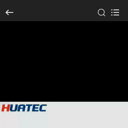
HUATEC
GROUP
CORPORATION.
All
Rights
Reserved.
HAUS
PRODUKTE
ÜBER
UNS
FABRIK-
AUSFLUG
QUALITÄTSKONTROLLE