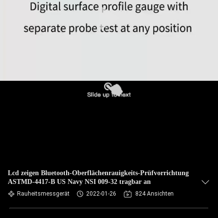
TRETEN
SIE
MIT
UNS
IN
VERBINDUNG
FORDERN
SIE EIN
ZITAT
Lcd zeigen Bluetooth-Oberflächenrauigkeits-Prüfvorrichtung
ASTMD-4417-B US Navy NSI 009-32 tragbar an
SITEMAP
Rauheitsmessgerät
2022-01-26
824 Ansichten