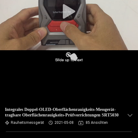
TRETEN
SIE
MIT
UNS
IN
VERBINDUNG
FORDERN
SIE EIN
ZITAT
Integrales Doppel-OLED-Oberflächenrauigkeits-Messgerät-
tragbare Oberflächenrauigkeits-Prüfvorrichtungen SRT5030
SITEMAP
Rauheitsmessgerät
2021-05-08
85 Ansichten